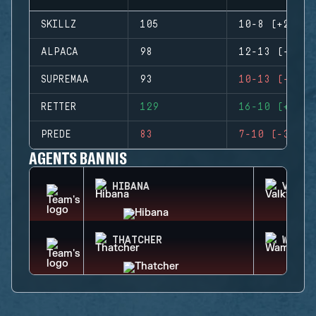
SKILLZ
105
10-8 (+2)
ALPACA
98
12-13 (-1)
SUPREMAA
93
10-13 (-3)
RETTER
129
16-10 (+6)
PREDE
83
7-10 (-3)
AGENTS BANNIS
HIBANA
VALKY
THATCHER
WAMAI