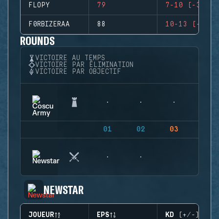
FLOPY
79
7-10 (-3)
F0RBIZERAA
88
10-13 (-3)
ROUNDS
VICTOIRE AU TEMPS
VICTOIRE PAR ÉLIMINATION
VICTOIRE PAR OBJECTIF
01
02
03
04
NEWSTAR
JOUEUR
EPS
KD (+/-)