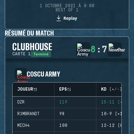
1 OCTOBRE 2021 À 0:00
BEST OF 1
Replay
RÉSUMÉ DU MATCH
CLUBHOUSE
8
:
7
Terminé
CARTE
1
COSCU ARMY
JOUEUR
EPS
KD (+/-)
DZR
119
15-11 (+4)
R3MBRANDT
98
10-9 (+1)
MICH4
100
12-12 (0)