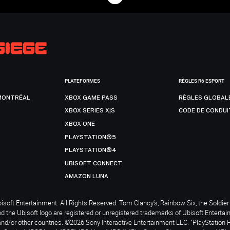
PLATEFORMES
RÈGLES R6 ESPORT
MONTRÉAL
XBOX GAME PASS
RÈGLES GLOBAL
XBOX SERIES X|S
CODE DE CONDUI
XBOX ONE
PLAYSTATION®5
PLAYSTATION®4
UBISOFT CONNECT
AMAZON LUNA
soft Entertainment. All Rights Reserved. Tom Clancy’s, Rainbow Six, the Soldier 
nd the Ubisoft logo are registered or unregistered trademarks of Ubisoft Enterta
and/or other countries. ©2026 Sony Interactive Entertainment LLC. "PlayStation 