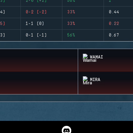
3)
2-0 (+2)
56%
1
4)
0-2 (-2)
33%
0.44
5)
1-1 (0)
33%
0.22
3)
0-1 (-1)
56%
0.67
WAMAI
MIRA