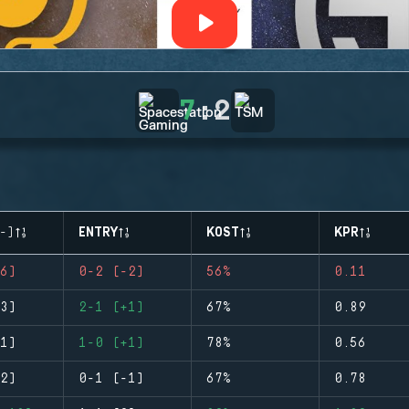
7
:
2
-)
ENTRY
KOST
KPR
6)
0-2 (-2)
56%
0.11
3)
2-1 (+1)
67%
0.89
1)
1-0 (+1)
78%
0.56
2)
0-1 (-1)
67%
0.78