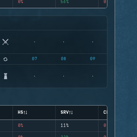
0%
56%
0
07
08
09
HS
SRV
CLUTCHES
0%
11%
0