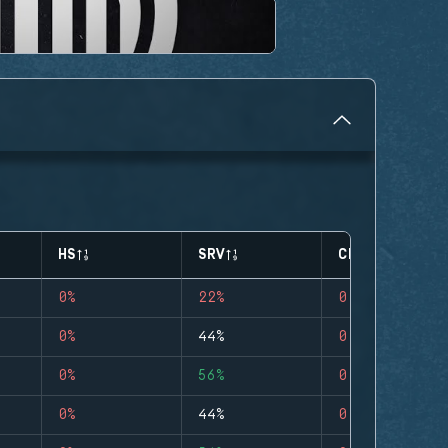
HS
SRV
CLUTCHES
0%
22%
0
0%
44%
0
0%
56%
0
0%
44%
0