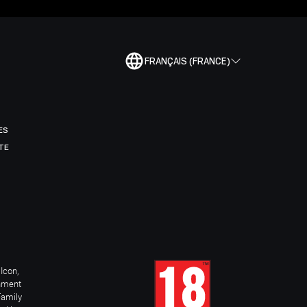
FRANÇAIS (FRANCE)
ES
TE
Icon,
inment
Family