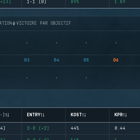
+13)
1-1 (0)
89%
1.89
ATION
VICTOIRE PAR OBJECTIF
03
04
05
06
-)
ENTRY
KOST
KPR
4)
2-0 (+2)
44%
0.44