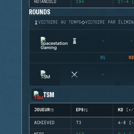
HOTANCOLD
184
17-4 (
ROUNDS
VICTOIRE AU TEMPS
VICTOIRE PAR ÉLIMIN
01
02
TSM
JOUEUR
EPS
KD (+/
ACHIEVED
73
4-8 (-