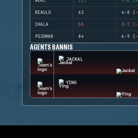
MERC
117
9-6 (+
BEAULO
63
4-8 (-
CHALA
55
2-7 (-
POJOMAN
84
6-9 (-
AGENTS BANNIS
JACKAL
YING