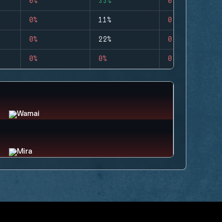
0%
33%
0
0%
11%
0
0%
22%
0
0%
0%
0