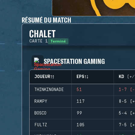
RÉSUMÉ DU MATCH
CHALET
Terminé
CARTE
1
SPACESTATION GAMING
JOUEUR
EPS
KD (+/
THINKINGNADE
51
1-7 (-
RAMPY
117
8-5 (+
BOSCO
99
5-4 (+
FULTZ
105
7-5 (+