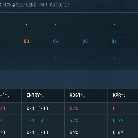
ATION
VICTOIRE PAR OBJECTIF
03
04
05
06
-)
ENTRY
KOST
KPR
8)
0-1 (-1)
22%
0
)
1-1 (0)
67%
0.89
2)
0-1 (-1)
56%
0.67