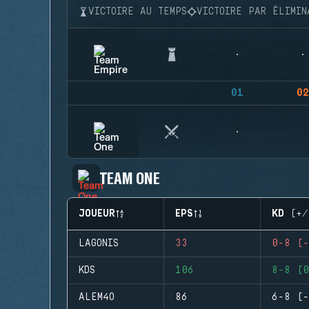
VICTOIRE AU TEMPS
VICTOIRE PAR ÉLIMIN
01
02
TEAM ONE
JOUEUR
EPS
KD (+/
LAGONIS
33
0-8 (-
KDS
106
8-8 (0
ALEM4O
86
6-8 (-