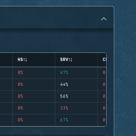
HS
SRV
CLUTCHES
0%
67%
0
0%
44%
0
0%
56%
0
0%
33%
0
0%
67%
0