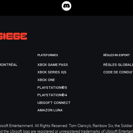
PLATEFORMES
RÈGLES R6 ESPORT
MONTRÉAL
XBOX GAME PASS
RÈGLES GLOBAL
XBOX SERIES X|S
CODE DE CONDUI
XBOX ONE
PLAYSTATION®5
PLAYSTATION®4
UBISOFT CONNECT
AMAZON LUNA
soft Entertainment. All Rights Reserved. Tom Clancy’s, Rainbow Six, the Soldier 
nd the Ubisoft logo are registered or unregistered trademarks of Ubisoft Enterta