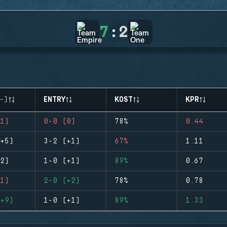
7
:
2
-)
ENTRY
KOST
KPR
1)
0-0 (0)
78%
0.44
+5)
3-2 (+1)
67%
1.11
2)
1-0 (+1)
89%
0.67
1)
2-0 (+2)
78%
0.78
+9)
1-0 (+1)
89%
1.33