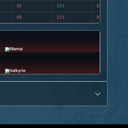
0%
22%
0
0%
11%
0