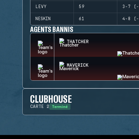
LEVY
59
3-7 (-
NESKIN
61
4-8 (-
AGENTS BANNIS
THATCHER
MAVERICK
CLUBHOUSE
Terminé
CARTE
2