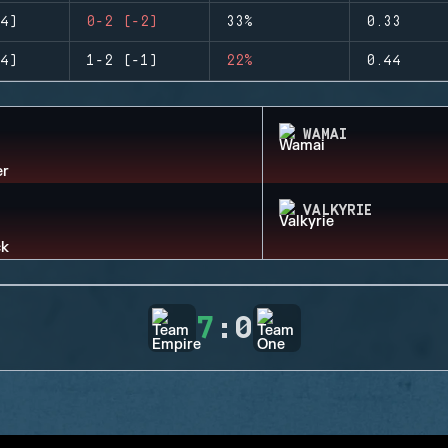
4)
0-2 (-2)
33%
0.33
4)
1-2 (-1)
22%
0.44
WAMAI
VALKYRIE
7
:
0