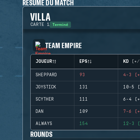
RÉSUMÉ DU MATCH
VILLA
Terminé
CARTE
1
TEAM EMPIRE
JOUEUR
EPS
KD (+/
SHEPPARD
93
4-3 (+
JOYSTICK
131
10-5 (
SCYTHER
111
6-4 (+
DAN
109
7-6 (+
ALWAYS
154
12-3 (
ROUNDS