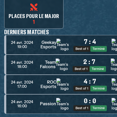
PLACES POUR LE MAJOR
1
DERNIERS MATCHES
7
:
4
Geekay
24 avr. 2024
Esports
19:00
Best of 1
Terminé
2
:
7
Team
24 avr. 2024
Falcons
18:00
Best of 1
Terminé
4
:
7
ROC
24 avr. 2024
Esports
17:00
Best of 1
Terminé
0
:
0
24 avr. 2024
Passion
16:00
Best of 1
Terminé