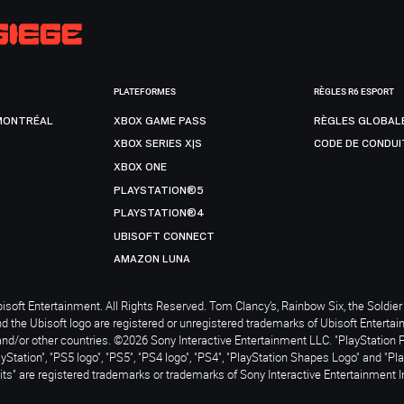
PLATEFORMES
RÈGLES R6 ESPORT
MONTRÉAL
XBOX GAME PASS
RÈGLES GLOBAL
XBOX SERIES X|S
CODE DE CONDUI
XBOX ONE
PLAYSTATION®5
PLAYSTATION®4
UBISOFT CONNECT
AMAZON LUNA
soft Entertainment. All Rights Reserved. Tom Clancy’s, Rainbow Six, the Soldier 
nd the Ubisoft logo are registered or unregistered trademarks of Ubisoft Enterta
and/or other countries. ©2026 Sony Interactive Entertainment LLC. "PlayStation 
ayStation", "PS5 logo", "PS5", "PS4 logo", "PS4", "PlayStation Shapes Logo" and "Pl
ts" are registered trademarks or trademarks of Sony Interactive Entertainment I