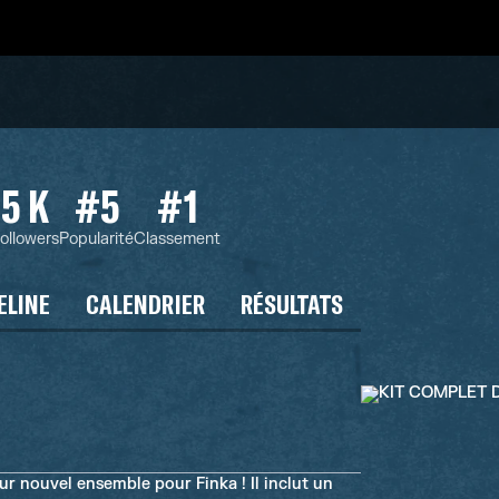
5 K
#5
#1
ollowers
Popularité
Classement
ELINE
CALENDRIER
RÉSULTATS
r nouvel ensemble pour Finka ! Il inclut un