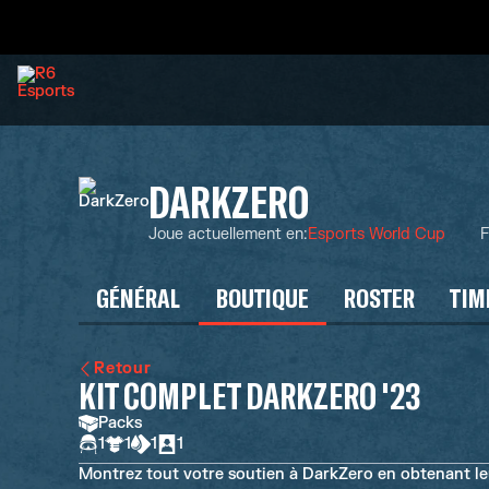
DARKZERO
Joue actuellement en
:
Esports World Cup
F
GÉNÉRAL
BOUTIQUE
ROSTER
TIM
Retour
KIT COMPLET DARKZERO '23
Packs
1
1
1
1
Montrez tout votre soutien à DarkZero en obtenant leu