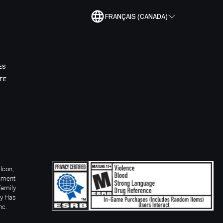
FRANÇAIS (CANADA)
ES
TE
Icon,
inment
Family
ay Has
nc.