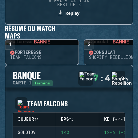
8 MAI À 22 H 30
BEST OF 3
Replay
RÉSUMÉ DU MATCH
MAPS
BANNIE
BANNIE
1
2
FORTERESSE
CONSULAT
TEAM FALCONS
SHOPIFY REBELLION
BANQUE
7
:
4
Terminé
CARTE
1
TEAM FALCONS
JOUEUR
EPS
KD (+/-)
SOLOTOV
143
12-6 (+6)