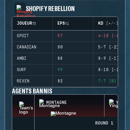
SHOPIFY REBELLION
JOUEUR
EPS
KD (+/-)
SPOIT
57
4-10 (-6)
CANADIAN
80
5-7 (-2)
AMBI
88
8-9 (-1)
SURF
99
8-10 (-2)
REXEN
82
7-7 (0)
AGENTS BANNIS
MONTAGNE
YING
ROUND 1