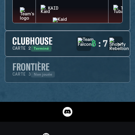
KAID
TUBAR
CLUBHOUSE
8
:
7
Terminé
CARTE
2
FRONTIÈRE
Non jouée
CARTE
3