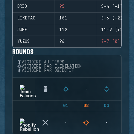
BRID
95
5-4 (+1)
LIKEFAC
101
8-6 (+2)
JUME
112
11-9 (+2)
YUZUS
96
7-7 (0)
ROUNDS
VICTOIRE AU TEMPS
VICTOIRE PAR ÉLIMINATION
VICTOIRE PAR OBJECTIF
01
02
03
04