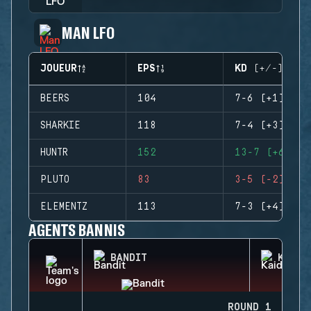
MAN LFO
JOUEUR
EPS
KD (+/-)
BEERS
104
7-6 (+1)
SHARKIE
118
7-4 (+3)
HUNTR
152
13-7 (+6)
PLUTO
83
3-5 (-2)
ELEMENTZ
113
7-3 (+4)
AGENTS BANNIS
BANDIT
KAID
ROUND 1