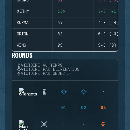
SWORD
62
3-9 (-6)
XETHY
109
8-7 (+1)
KQRMA
67
4-8 (-4)
ORION
88
5-8 (-3)
KING
95
5-5 (0)
ROUNDS
VICTOIRE AU TEMPS
VICTOIRE PAR ÉLIMINATION
VICTOIRE PAR OBJECTIF
01
02
03
04