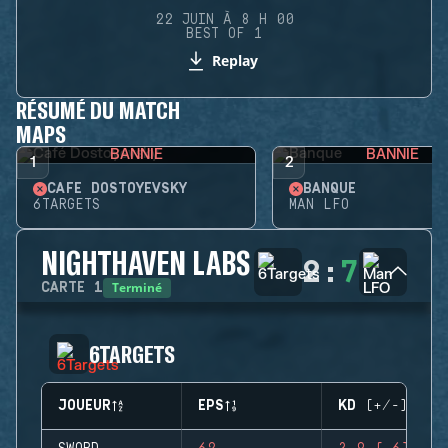
22 JUIN À 8 H 00
BEST OF 1
Replay
RÉSUMÉ DU MATCH
MAPS
BANNIE
BANNIE
1
2
CAFÉ DOSTOYEVSKY
BANQUE
6TARGETS
MAN LFO
NIGHTHAVEN LABS
2
:
7
Terminé
CARTE
1
6TARGETS
JOUEUR
EPS
KD (+/-)