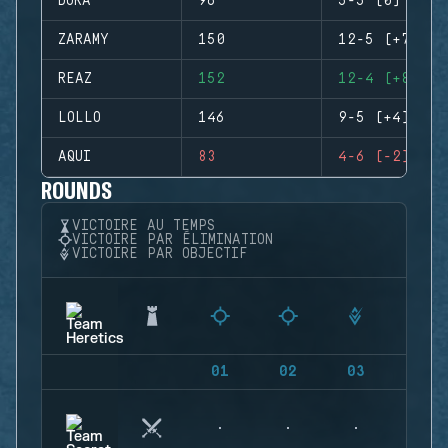
DORA
96
5-5 (0)
ZARAMY
150
12-5 (+7)
REAZ
152
12-4 (+8)
LOLLO
146
9-5 (+4)
AQUI
83
4-6 (-2)
ROUNDS
VICTOIRE AU TEMPS
VICTOIRE PAR ÉLIMINATION
VICTOIRE PAR OBJECTIF
01
02
03
04