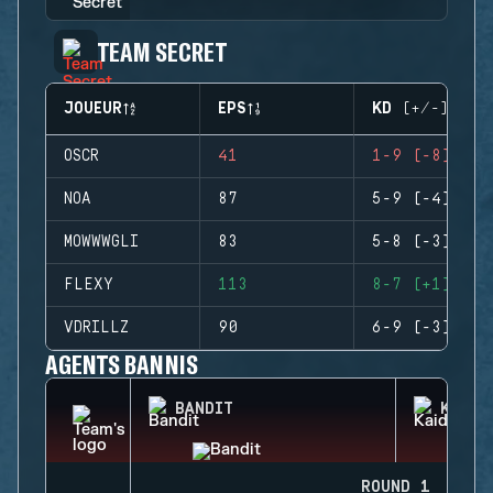
TEAM SECRET
JOUEUR
EPS
KD (+/-)
OSCR
41
1-9 (-8)
NOA
87
5-9 (-4)
MOWWWGLI
83
5-8 (-3)
FLEXY
113
8-7 (+1)
VDRILLZ
90
6-9 (-3)
AGENTS BANNIS
BANDIT
KAID
ROUND 1