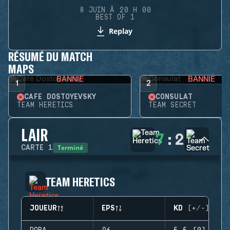
8 JUIN À 20 H 00
BEST OF 1
Replay
RÉSUMÉ DU MATCH
MAPS
BANNIE
BANNIE
1
2
CAFÉ DOSTOYEVSKY
CONSULAT
TEAM HERETICS
TEAM SECRET
LAIR
7
:
2
Terminé
CARTE
1
TEAM HERETICS
JOUEUR
EPS
KD (+/-)