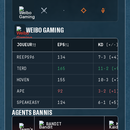
WEIBO GAMING
JOUEUR
EPS
KD (+/-)
REEPS96
134
7-3 (+4)
TERD
165
11-2 (+9)
HOVEN
155
10-3 (+7)
APE
92
3-2 (+1)
SPEAKEASY
124
6-1 (+5)
AGENTS BANNIS
BANDIT
KAID