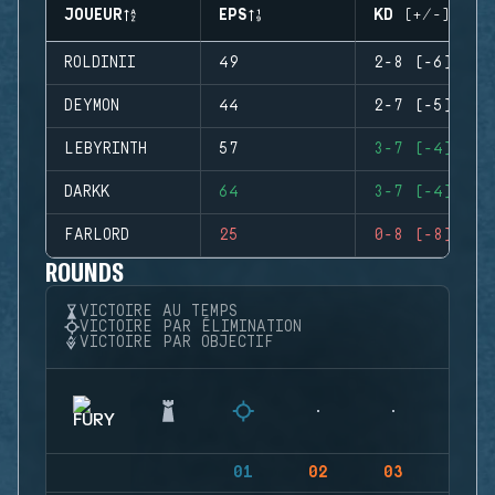
JOUEUR
EPS
KD (+/-)
ROLDINII
49
2-8 (-6)
DEYMON
44
2-7 (-5)
LEBYRINTH
57
3-7 (-4)
DARKK
64
3-7 (-4)
FARLORD
25
0-8 (-8)
ROUNDS
VICTOIRE AU TEMPS
VICTOIRE PAR ÉLIMINATION
VICTOIRE PAR OBJECTIF
01
02
03
04