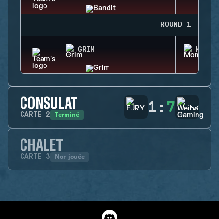
ROUND 1
GRIM
MONTA
CONSULAT
1
:
7
Terminé
CARTE
2
CHALET
Non jouée
CARTE
3