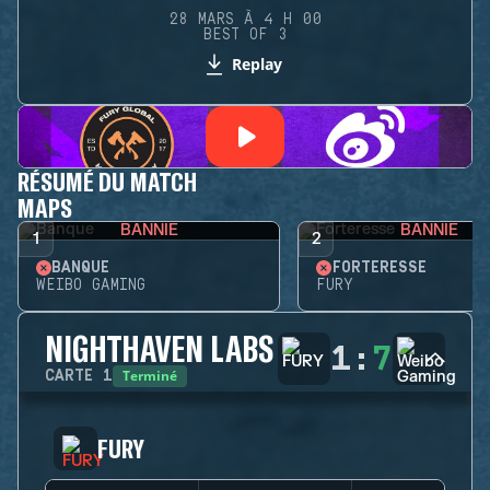
28 MARS À 4 H 00
BEST OF 3
Replay
RÉSUMÉ DU MATCH
MAPS
BANNIE
BANNIE
1
2
BANQUE
FORTERESSE
WEIBO GAMING
FURY
NIGHTHAVEN LABS
1
:
7
Terminé
CARTE
1
FURY