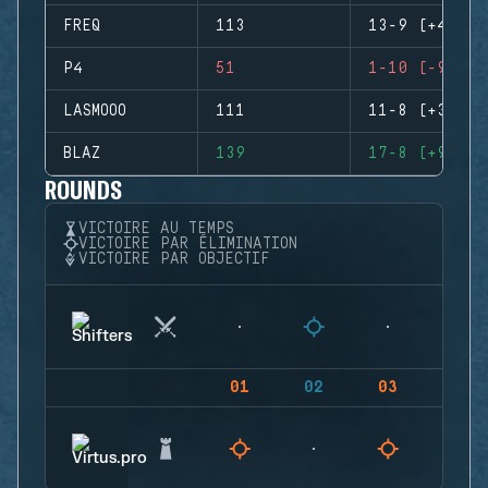
FREQ
113
13-9 (+4)
P4
51
1-10 (-9)
LASMOOO
111
11-8 (+3)
BLAZ
139
17-8 (+9)
ROUNDS
VICTOIRE AU TEMPS
VICTOIRE PAR ÉLIMINATION
VICTOIRE PAR OBJECTIF
01
02
03
04