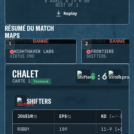
8 AVRIL À 19 H 00
BEST OF 1
Replay
RÉSUMÉ DU MATCH
MAPS
BANNIE
BANNIE
1
2
NIGHTHAVEN LABS
FRONTIÈRE
VIRTUS.PRO
SHIFTERS
CHALET
8
:
6
Terminé
CARTE
1
SHIFTERS
JOUEUR
EPS
KD (+/-)
ROBBY
109
11-9 (+2)