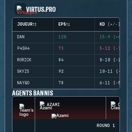
VIRTUS.PRO
JOUEUR
EPS
KD (+/-)
DAN
120
15-9 (+6)
P4SH4
73
5-12 (-7)
RORICK
84
8-10 (-2)
SKYZS
92
10-11 (-1)
NAYQO
78
6-11 (-5)
AGENTS BANNIS
AZAMI
CLASH
ROUND 1