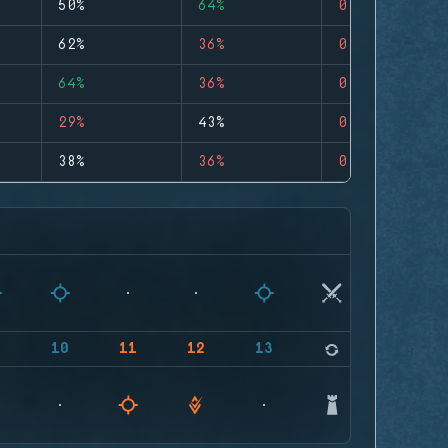
50%
64%
0
62%
36%
0
64%
36%
0
29%
43%
0
38%
36%
0
9
10
11
12
13
14