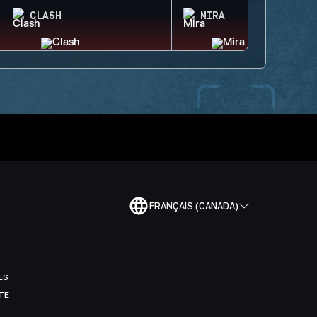
CLASH
MIRA
FRANÇAIS (CANADA)
ES
TE