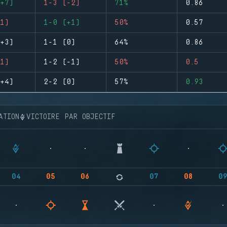
+7)
1-3 (-2)
71%
0.86
1)
1-0 (+1)
50%
0.57
+3)
1-1 (0)
64%
0.86
1)
1-2 (-1)
50%
0.5
+4)
2-2 (0)
57%
0.93
ATION
VICTOIRE PAR OBJECTIF
04
05
06
07
08
0