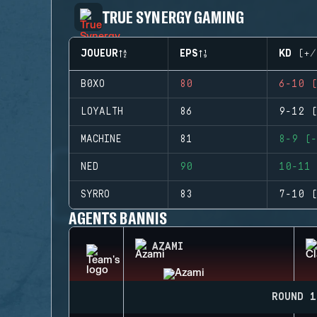
TRUE SYNERGY GAMING
JOUEUR
EPS
KD (+/
B0XO
80
6-10 (
LOYALTH
86
9-12 (
MACHINE
81
8-9 (-
NED
90
10-11 
SYRRO
83
7-10 (
AGENTS BANNIS
AZAMI
ROUND 1