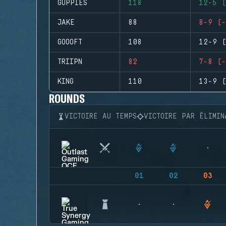
GUPPIES
118
12-5 (
JAKE
88
8-9 (-
GOOOFT
108
12-9 (
TRIIPN
82
7-8 (-
KING
110
13-9 (
ROUNDS
VICTOIRE AU TEMPS
VICTOIRE PAR ÉLIMIN
01
02
03