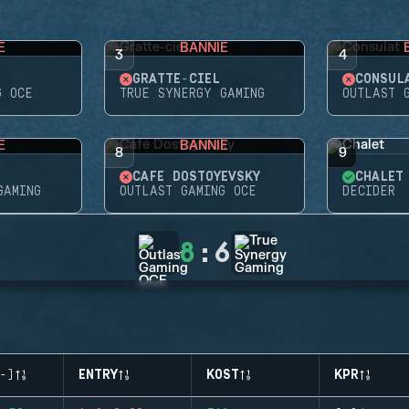
E
BANNIE
3
4
GRATTE-CIEL
CONSUL
G OCE
TRUE SYNERGY GAMING
OUTLAST 
E
BANNIE
8
9
CAFÉ DOSTOYEVSKY
CHALET
GAMING
OUTLAST GAMING OCE
DECIDER
8
:
6
-)
ENTRY
KOST
KPR