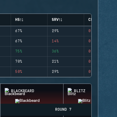
HS
SRV
CLUTCHES
67%
29%
0
67%
14%
0
75%
36%
0
70%
21%
0
50%
29%
0
BLACKBEARD
BLITZ
ROUND 7