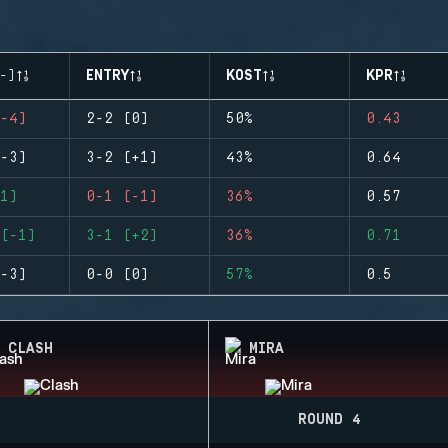
-)
ENTRY
KOST
KPR
-4)
2-2 (0)
50%
0.43
-3)
3-2 (+1)
43%
0.64
1)
0-1 (-1)
36%
0.57
(-1)
3-1 (+2)
36%
0.71
-3)
0-0 (0)
57%
0.5
CLASH
MIRA
ROUND 4