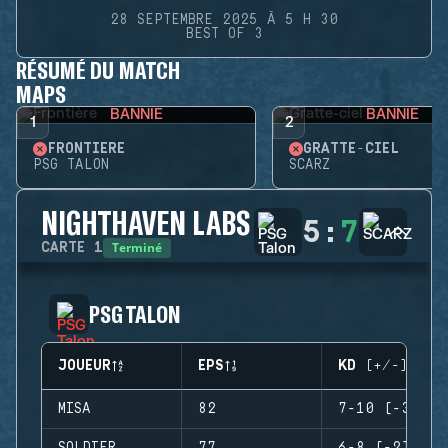
28 SEPTEMBRE 2025 À 5 H 30
BEST OF 3
RÉSUMÉ DU MATCH
MAPS
BANNIE
BANNIE
1
2
FRONTIÈRE
GRATTE-CIEL
PSG TALON
SCARZ
NIGHTHAVEN LABS
5
:
7
Terminé
CARTE
1
PSG TALON
JOUEUR
EPS
KD (+/-)
MISA
82
7-10 (-3)