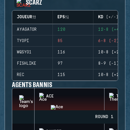
SCARZ
JOUEUR
EPS
KD (+/-)
AYAGATOR
120
12-8 (+4)
TYOPI
85
6-8 (-2)
WQSYO1
116
10-8 (+2)
FISHLIKE
97
8-9 (-1)
REC
115
10-8 (+2)
AGENTS BANNIS
ACE
THERM
ROUND 1