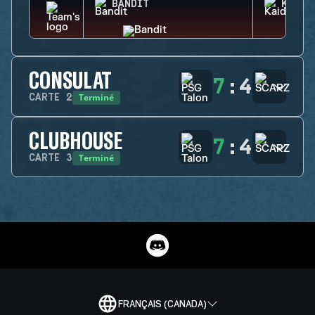
BANDIT
KAID
CONSULAT
7
:
4
Terminé
CARTE
2
CLUBHOUSE
7
:
4
Terminé
CARTE
3
FRANÇAIS (CANADA)