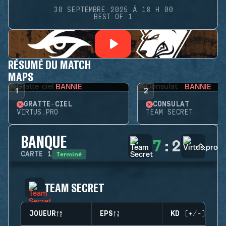
30 SEPTEMBRE 2025 À 18 H 00
BEST OF 1
RÉSUMÉ DU MATCH
MAPS
BANNIE
BANNIE
1
2
GRATTE-CIEL
CONSULAT
VIRTUS.PRO
TEAM SECRET
BANQUE
7
:
2
Terminé
CARTE
1
TEAM SECRET
JOUEUR
EPS
KD (+/-)