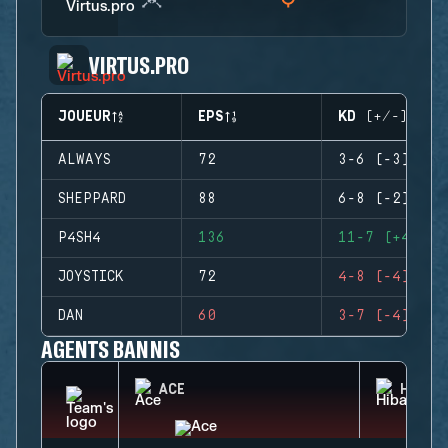
VIRTUS.PRO
JOUEUR
EPS
KD (+/-)
ALWAYS
72
3-6 (-3)
SHEPPARD
88
6-8 (-2)
P4SH4
136
11-7 (+4)
JOYSTICK
72
4-8 (-4)
DAN
60
3-7 (-4)
AGENTS BANNIS
ACE
HIBAN