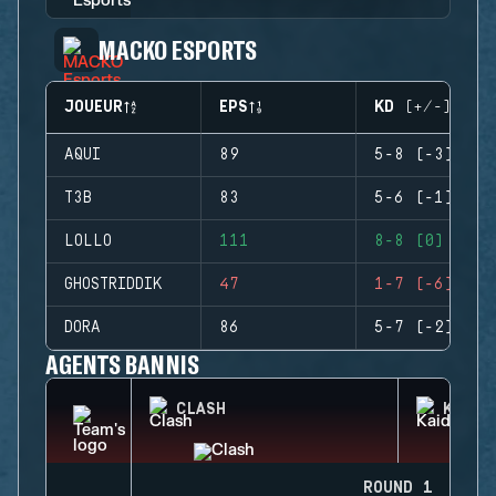
MACKO ESPORTS
JOUEUR
EPS
KD (+/-)
AQUI
89
5-8 (-3)
T3B
83
5-6 (-1)
LOLLO
111
8-8 (0)
GHOSTRIDDIK
47
1-7 (-6)
DORA
86
5-7 (-2)
AGENTS BANNIS
CLASH
KAID
ROUND 1