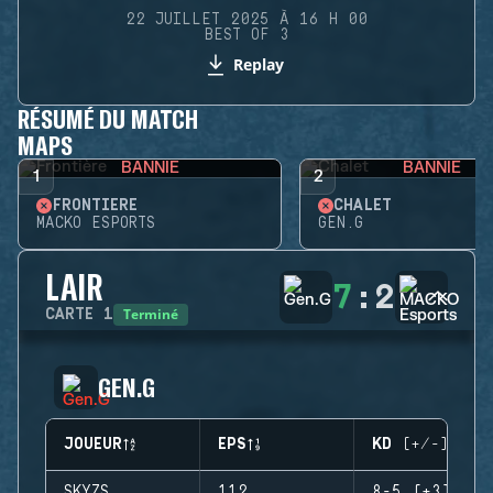
22 JUILLET 2025 À 16 H 00
BEST OF 3
Replay
RÉSUMÉ DU MATCH
MAPS
BANNIE
BANNIE
1
2
FRONTIÈRE
CHALET
MACKO ESPORTS
GEN.G
LAIR
7
:
2
Terminé
CARTE
1
GEN.G
JOUEUR
EPS
KD (+/-)
SKYZS
112
8-5 (+3)