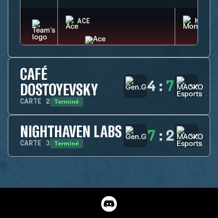
ACE
MONTA
CAFÉ
4
:
7
DOSTOYEVSKY
Terminé
CARTE
2
NIGHTHAVEN LABS
7
:
2
Terminé
CARTE
3