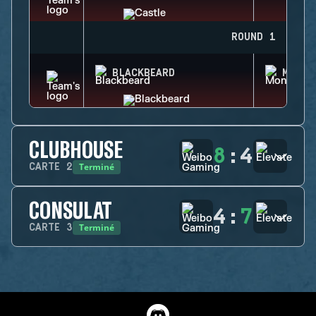
ROUND 1
BLACKBEARD
MONTA
CLUBHOUSE
8
:
4
Terminé
CARTE
2
CONSULAT
4
:
7
Terminé
CARTE
3