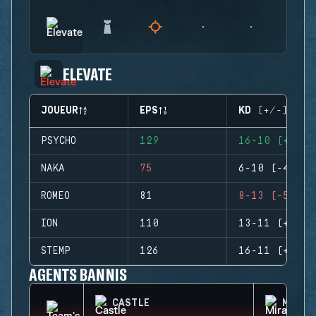
ELEVATE
JOUEUR
EPS
KD (+/-)
PSYCHO
129
16-10 (+6)
NAKA
75
6-10 (-4)
ROMEO
81
8-13 (-5)
ION
110
13-11 (+2)
STEMP
126
16-11 (+5)
AGENTS BANNIS
CASTLE
MIRA