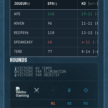
JOUEUR
EPS
KD (+/-)
APE
142
19-11 (+8)
HOVEN
96
11-11 (0)
REEPS96
110
13-12 (+1)
SPEAKEASY
68
4-11 (-7)
TERD
77
8-14 (-6)
ROUNDS
VICTOIRE AU TEMPS
VICTOIRE PAR ÉLIMINATION
VICTOIRE PAR OBJECTIF
01
02
03
04