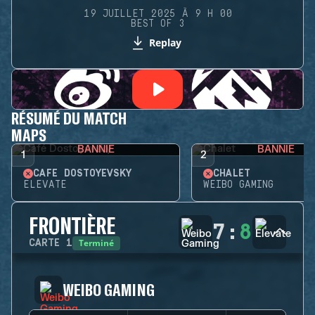
19 JUILLET 2025 À 9 H 00
BEST OF 3
Replay
RÉSUMÉ DU MATCH
MAPS
BANNIE
BANNIE
1
2
CAFÉ DOSTOYEVSKY
CHALET
ELEVATE
WEIBO GAMING
FRONTIÈRE
7
:
8
Terminé
CARTE
1
WEIBO GAMING