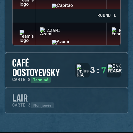
ROUND 1
AZAMI
FENRI
CAFÉ
3
:
7
DOSTOYEVSKY
Terminé
CARTE
2
LAIR
Non jouée
CARTE
3