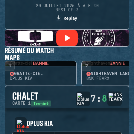
20 JUILLET 2025 À 6 H 30
BEST OF 3
Replay
RÉSUMÉ DU MATCH
MAPS
BANNIE
BANNIE
1
2
GRATTE-CIEL
NIGHTHAVEN LABS
DPLUS KIA
BNK FEARX
CHALET
7
:
8
Terminé
CARTE
1
DPLUS KIA