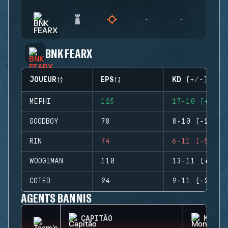
BNK FEARX
JOUEUR
EPS
KD (+/-)
MEPHI
125
17-10 (+7)
GOODBOY
78
8-10 (-2)
RIN
74
6-11 (-5)
WOOGIMAN
110
13-11 (+2)
COTED
94
9-11 (-2)
AGENTS BANNIS
CAPITÃO
MONTA