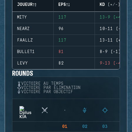
JOUEUR
EPS
KD (+/-)
MITY
117
13-9 (+4)
NEARZ
96
10-11 (-1)
FAALLZ
117
13-11 (+2)
BULLET1
81
8-9 (-1)
LEVY
82
9-13 (-4)
ROUNDS
VICTOIRE AU TEMPS
VICTOIRE PAR ÉLIMINATION
VICTOIRE PAR OBJECTIF
01
02
03
04