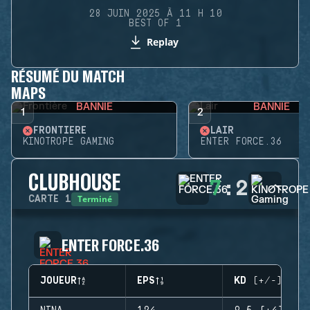
28 JUIN 2025 À 11 H 10
BEST OF 1
Replay
RÉSUMÉ DU MATCH
MAPS
BANNIE
BANNIE
1
2
FRONTIÈRE
LAIR
KINOTROPE GAMING
ENTER FORCE.36
CLUBHOUSE
7
:
2
Terminé
CARTE
1
ENTER FORCE.36
JOUEUR
EPS
KD (+/-)