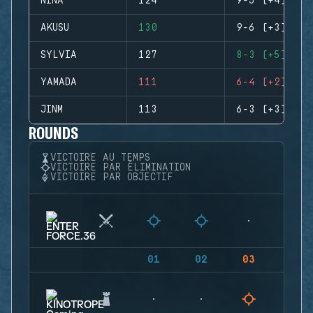
NINA
124
9-5 (+4)
AKUSU
130
9-6 (+3)
SYLVIA
127
8-3 (+5)
YAMADA
111
6-4 (+2)
JINM
113
6-3 (+3)
ROUNDS
VICTOIRE AU TEMPS
VICTOIRE PAR ÉLIMINATION
VICTOIRE PAR OBJECTIF
01
02
03
04