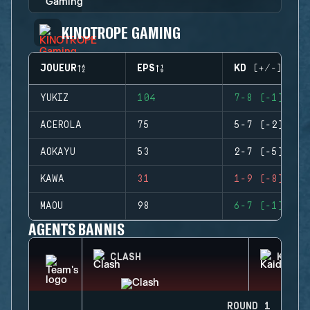
KINOTROPE GAMING
JOUEUR
EPS
KD (+/-)
YUKIZ
104
7-8 (-1)
ACEROLA
75
5-7 (-2)
AOKAYU
53
2-7 (-5)
KAWA
31
1-9 (-8)
MAOU
98
6-7 (-1)
AGENTS BANNIS
CLASH
KAID
ROUND 1