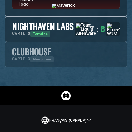
NIGHTHAVEN LABS
7
:
8
Terminé
CARTE
2
CLUBHOUSE
Non jouée
CARTE
3
FRANÇAIS (CANADA)