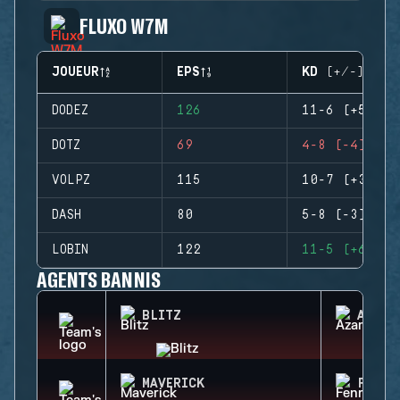
FLUXO W7M
JOUEUR
EPS
KD (+/-)
DODEZ
126
11-6 (+5)
DOTZ
69
4-8 (-4)
VOLPZ
115
10-7 (+3)
DASH
80
5-8 (-3)
LOBIN
122
11-5 (+6)
AGENTS BANNIS
BLITZ
AZAMI
MAVERICK
FENRI