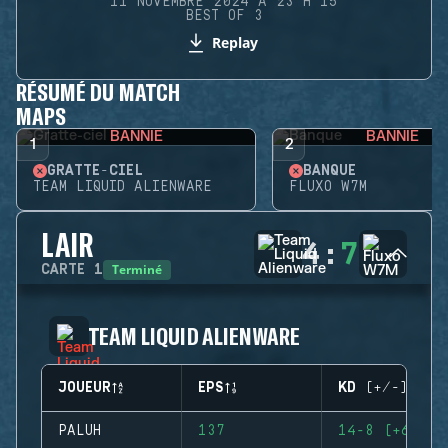
11 NOVEMBRE 2024 À 23 H 15
BEST OF 3
Replay
RÉSUMÉ DU MATCH
MAPS
BANNIE
BANNIE
1
2
GRATTE-CIEL
BANQUE
TEAM LIQUID ALIENWARE
FLUXO W7M
LAIR
4
:
7
Terminé
CARTE
1
TEAM LIQUID ALIENWARE
JOUEUR
EPS
KD (+/-)
PALUH
137
14-8 (+6)