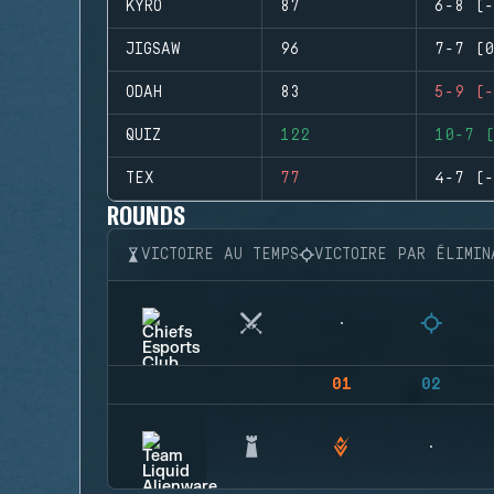
KYRO
87
6-8 (-
JIGSAW
96
7-7 (0
ODAH
83
5-9 (-
QUIZ
122
10-7 (
TEX
77
4-7 (-
ROUNDS
VICTOIRE AU TEMPS
VICTOIRE PAR ÉLIMIN
01
02