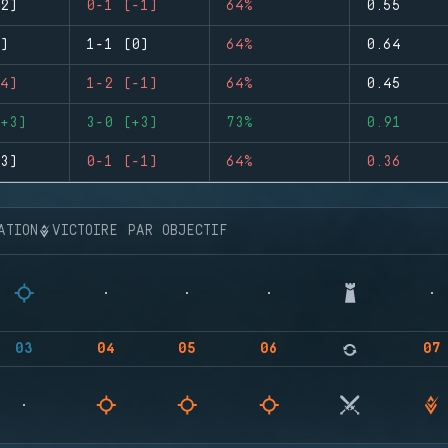
2)
0-1 (-1)
64%
0.55
)
1-1 (0)
64%
0.64
4)
1-2 (-1)
64%
0.45
+3)
3-0 (+3)
73%
0.91
3)
0-1 (-1)
64%
0.36
ATION
VICTOIRE PAR OBJECTIF
03
04
05
06
07