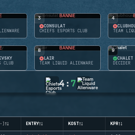
E
BANNIE
3
4
CONSULAT
CLUBHO
LIENWARE
CHIEFS ESPORTS CLUB
TEAM LIQ
E
BANNIE
8
9
EVSKY
LAIR
CHALET
S CLUB
TEAM LIQUID ALIENWARE
DECIDER
4
:
7
-)
ENTRY
KOST
KPR