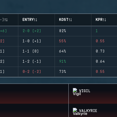
-)
ENTRY
KOST
KPR
+6)
2-0 (+2)
82%
1
2)
1-0 (+1)
55%
0.55
1)
1-1 (0)
64%
0.73
2)
1-2 (-1)
91%
0.64
1)
0-2 (-2)
73%
0.55
VIGIL
VALKYRIE