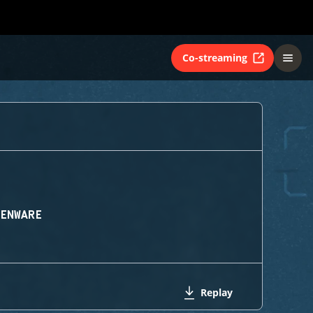
Co-streaming
IENWARE
Replay