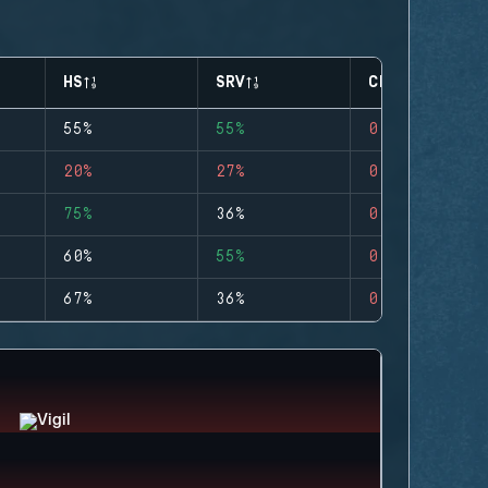
HS
SRV
CLUTCHES
55%
55%
0
20%
27%
0
75%
36%
0
60%
55%
0
67%
36%
0