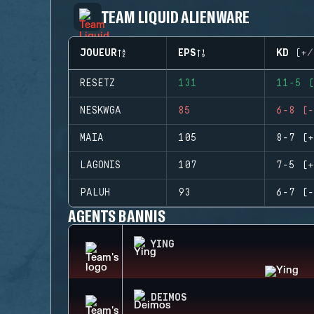
TEAM LIQUID ALIENWARE
JOUEUR
EPS
KD (+/
RESETZ
131
11-5 (
NESKWGA
85
6-8 (-
MAIA
105
8-7 (+
LAGONIS
107
7-5 (+
PALUH
93
6-7 (-
AGENTS BANNIS
YING
DEIMOS