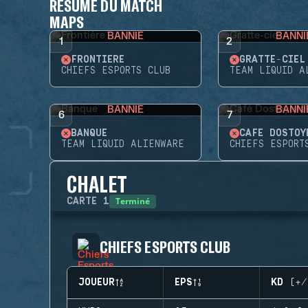
RÉSUMÉ DU MATCH
MAPS
BANNIE
BANNI
1
2
FRONTIÈRE
GRATTE-CIEL
CHIEFS ESPORTS CLUB
TEAM LIQUID A
BANNIE
BANNI
6
7
BANQUE
CAFÉ DOSTOY
TEAM LIQUID ALIENWARE
CHIEFS ESPORT
CHALET
Terminé
CARTE
1
CHIEFS ESPORTS CLUB
JOUEUR
EPS
KD (+/