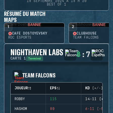
18 SEPTEMBRE 2024 À 18 H 20
BEST OF 1
RÉSUMÉ DU MATCH
MAPS
BANNIE
BANNIE
1
2
CAFÉ DOSTOYEVSKY
CLUBHOUSE
ROC ESPORTS
TEAM FALCONS
NIGHTHAVEN LABS
8
:
7
Terminé
CARTE
1
TEAM FALCONS
JOUEUR
EPS
KD (+/-)
ROBBY
115
14-11 (+3)
HASHOM
80
6-11 (-5)