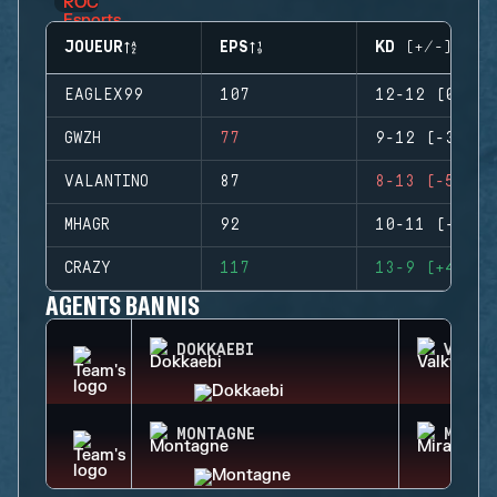
JOUEUR
EPS
KD (+/-)
EAGLEX99
107
12-12 (0)
GWZH
77
9-12 (-3)
VALANTINO
87
8-13 (-5)
MHAGR
92
10-11 (-1)
CRAZY
117
13-9 (+4)
AGENTS BANNIS
DOKKAEBI
VALKY
MONTAGNE
MIRA