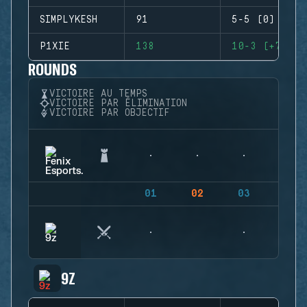
SIMPLYKESH
91
5-5 (0)
P1XIE
138
10-3 (+7)
ROUNDS
VICTOIRE AU TEMPS
VICTOIRE PAR ÉLIMINATION
VICTOIRE PAR OBJECTIF
01
02
03
04
9Z