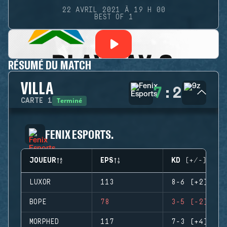
22 AVRIL 2021 À 19 H 00
BEST OF 1
RÉSUMÉ DU MATCH
VILLA
7
:
2
Terminé
CARTE
1
FENIX ESPORTS.
JOUEUR
EPS
KD (+/-)
LUXOR
113
8-6 (+2)
BOPE
78
3-5 (-2)
MORPHED
117
7-3 (+4)