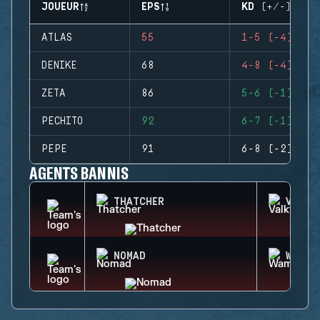
JOUEUR
EPS
KD (+/-)
ATLAS
55
1-5 (-4)
DENIKE
68
4-8 (-4)
ZETA
86
5-6 (-1)
PECHITO
92
6-7 (-1)
PEPE
91
6-8 (-2)
AGENTS BANNIS
THATCHER
VALKY
NOMAD
WAMAI