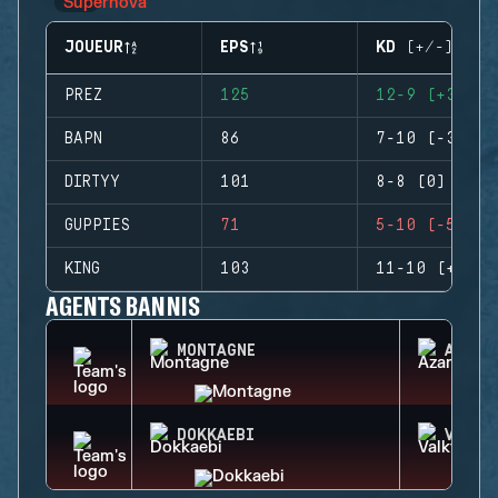
JOUEUR
EPS
KD (+/-)
PREZ
125
12-9 (+3)
BAPN
86
7-10 (-3)
DIRTYY
101
8-8 (0)
GUPPIES
71
5-10 (-5)
KING
103
11-10 (+1)
AGENTS BANNIS
MONTAGNE
AZAMI
DOKKAEBI
VALKY