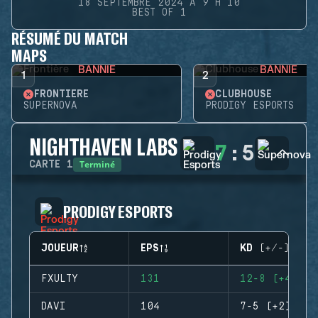
18 SEPTEMBRE 2024 À 9 H 10
BEST OF 1
RÉSUMÉ DU MATCH
MAPS
BANNIE
BANNIE
1
2
FRONTIÈRE
CLUBHOUSE
SUPERNOVA
PRODIGY ESPORTS
NIGHTHAVEN LABS
7
:
5
Terminé
CARTE
1
PRODIGY ESPORTS
JOUEUR
EPS
KD (+/-)
FXULTY
131
12-8 (+4)
DAVI
104
7-5 (+2)