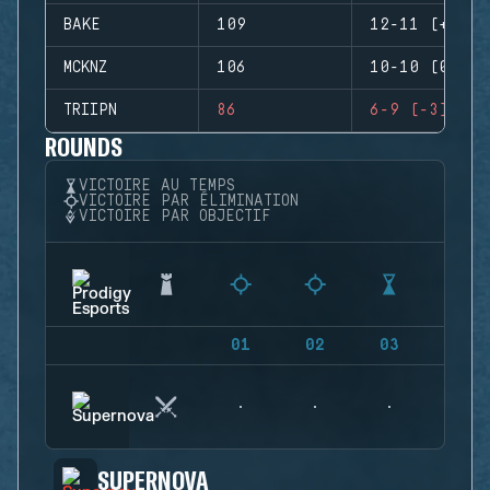
BAKE
109
12-11 (+1)
MCKNZ
106
10-10 (0)
TRIIPN
86
6-9 (-3)
ROUNDS
VICTOIRE AU TEMPS
VICTOIRE PAR ÉLIMINATION
VICTOIRE PAR OBJECTIF
01
02
03
04
SUPERNOVA