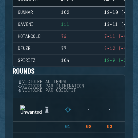
GUNNAR
102
12-10 (+2)
GAVENI
111
13-11 (+2)
HOTANCOLD
76
7-11 (-4)
DFUZR
77
8-12 (-4)
SPIRITZ
104
12-9 (+3)
ROUNDS
VICTOIRE AU TEMPS
VICTOIRE PAR ÉLIMINATION
VICTOIRE PAR OBJECTIF
01
02
03
04