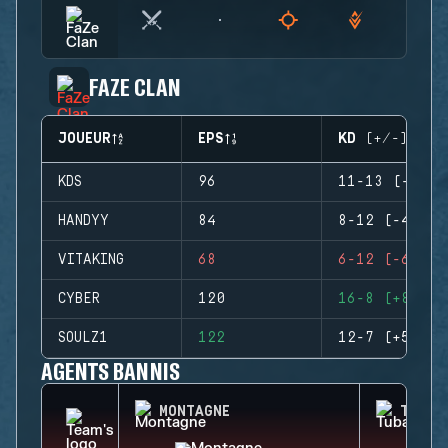
FAZE CLAN
JOUEUR
EPS
KD (+/-)
KDS
96
11-13 (-2)
HANDYY
84
8-12 (-4)
VITAKING
68
6-12 (-6)
CYBER
120
16-8 (+8)
SOULZ1
122
12-7 (+5)
AGENTS BANNIS
MONTAGNE
TUBAR