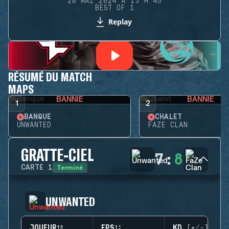
20 MAI 2024 À 13 H 45
BEST OF 1
Replay
RÉSUMÉ DU MATCH
MAPS
BANNIE
BANNIE
1
2
BANQUE
CHALET
UNWANTED
FAZE CLAN
GRATTE-CIEL
7
:
8
Terminé
CARTE
1
UNWANTED
JOUEUR
EPS
KD (+/-)