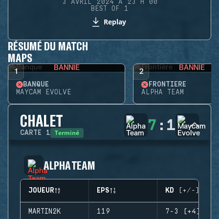
3 AVRIL 2024 À 23 H 00
BEST OF 1
Replay
RÉSUMÉ DU MATCH
MAPS
BANNIE
BANNIE
1
2
BANQUE
FRONTIÈRE
MAYCAM EVOLVE
ALPHA TEAM
CHALET
7
:
1
Terminé
CARTE
1
ALPHA TEAM
JOUEUR
EPS
KD (+/-)
MARTIN2K
119
7-3 (+4)