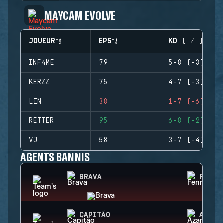
MAYCAM EVOLVE
JOUEUR
EPS
KD (+/-)
INF4ME
79
5-8 (-3)
KERZZ
75
4-7 (-3)
LIN
38
1-7 (-6)
RETTER
95
6-8 (-2)
VJ
58
3-7 (-4)
AGENTS BANNIS
BRAVA
FENRI
CAPITÃO
AZAMI