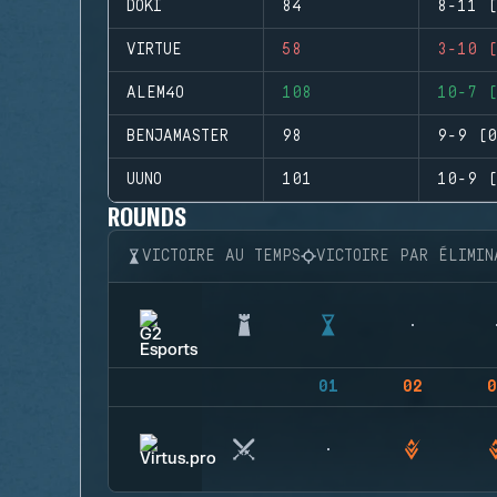
DOKI
84
8-11 (
VIRTUE
58
3-10 (
ALEM4O
108
10-7 (
BENJAMASTER
98
9-9 (0
UUNO
101
10-9 (
ROUNDS
VICTOIRE AU TEMPS
VICTOIRE PAR ÉLIMIN
01
02
0