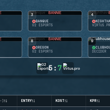
E
BANNIE
3
4
BANQUE
NIGHTH
G2 ESPORTS
VIRTUS.P
E
BANNIE
8
9
OREGON
CLUBHO
G2 ESPORTS
DECIDER
5
:
7
-)
ENTRY
KOST
KPR