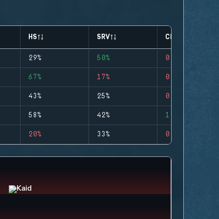
HS
SRV
CLUTCHES
29%
50%
0
67%
17%
0
43%
25%
0
58%
42%
1
20%
33%
0