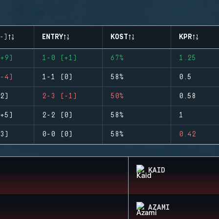
-)
ENTRY
KOST
KPR
+9)
1-0 (+1)
67%
1.25
-4)
1-1 (0)
58%
0.5
2)
2-3 (-1)
50%
0.58
+5)
2-2 (0)
58%
1
3)
0-0 (0)
58%
0.42
KAID
AZAMI