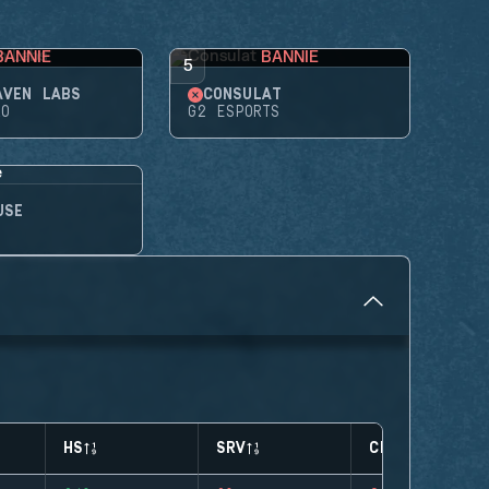
BANNIE
BANNIE
5
AVEN LABS
CONSULAT
RO
G2 ESPORTS
USE
HS
SRV
CLUTCHES