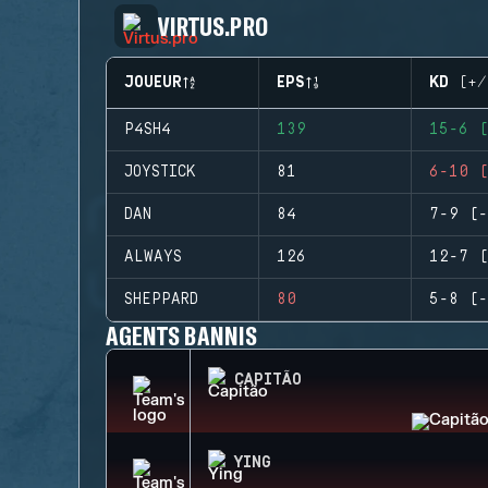
VIRTUS.PRO
JOUEUR
EPS
KD (+/
P4SH4
139
15-6 (
JOYSTICK
81
6-10 (
DAN
84
7-9 (-
ALWAYS
126
12-7 (
SHEPPARD
80
5-8 (-
AGENTS BANNIS
CAPITÃO
YING