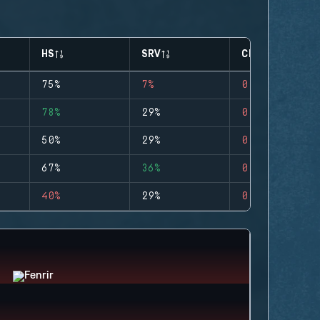
HS
SRV
CLUTCHES
75%
7%
0
78%
29%
0
50%
29%
0
67%
36%
0
40%
29%
0