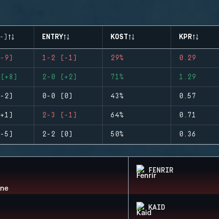
-)
ENTRY
KOST
KPR
-9)
1-2 (-1)
29%
0.29
(+8)
2-0 (+2)
71%
1.29
-2)
0-0 (0)
43%
0.57
+1)
2-3 (-1)
64%
0.71
-5)
2-2 (0)
50%
0.36
FENRIR
KAID