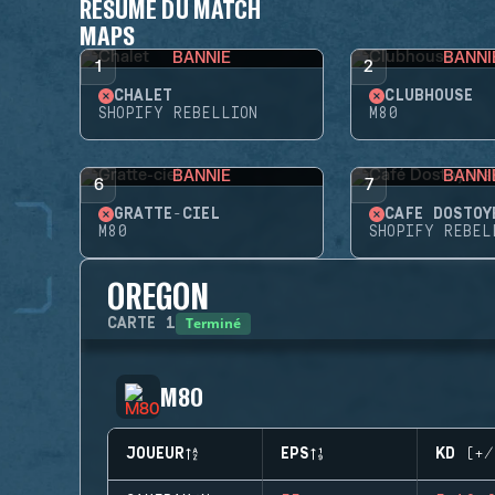
RÉSUMÉ DU MATCH
MAPS
BANNIE
BANNI
1
2
CHALET
CLUBHOUSE
SHOPIFY REBELLION
M80
BANNIE
BANNI
6
7
GRATTE-CIEL
CAFÉ DOSTOY
M80
SHOPIFY REBEL
OREGON
Terminé
CARTE
1
M80
JOUEUR
EPS
KD (+/