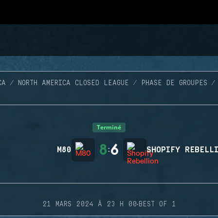
CA
NORTH AMERICA CLOSED LEAGUE
PHASE DE GROUPES
Terminé
8
6
M80
:
SHOPIFY REBELL
·
21 MARS 2024 À 23 H 00
BEST OF 1