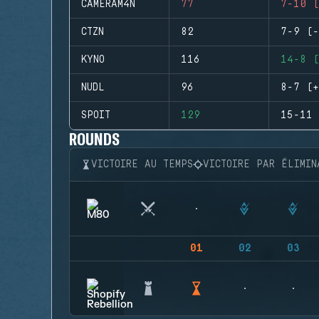
CAMERAM4N
77
7-10 (
CTZN
82
7-9 (-
KYNO
116
14-8 (
NUDL
96
8-7 (+
SPOIT
129
15-11 
ROUNDS
VICTOIRE AU TEMPS
VICTOIRE PAR ÉLIMIN
01
02
03