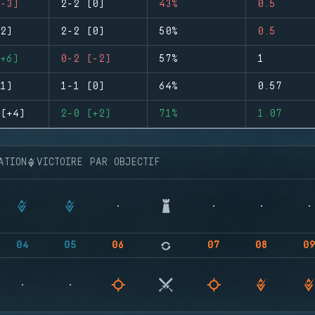
-3)
2-2 (0)
43%
0.5
2)
2-2 (0)
50%
0.5
+6)
0-2 (-2)
57%
1
1)
1-1 (0)
64%
0.57
(+4)
2-0 (+2)
71%
1.07
ATION
VICTOIRE PAR OBJECTIF
04
05
06
07
08
0