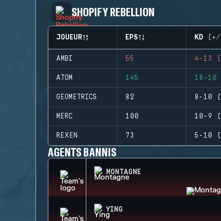
SHOPIFY REBELLION
JOUEUR
EPS
KD (+/
AMBI
55
4-13 (
ATOM
145
18-10 
GEOMETRICS
82
8-10 (
MERC
100
10-9 (
REXEN
73
5-10 (
AGENTS BANNIS
MONTAGNE
YING