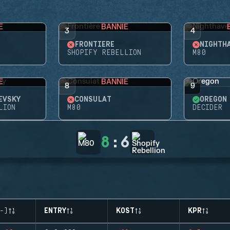
E
BANNIE
3
4
FRONTIÈRE
NIGHTH
SHOPIFY REBELLION
M80
E
BANNIE
8
9
EVSKY
CONSULAT
OREGON
LION
M80
DECIDER
8
:
6
-)
ENTRY
KOST
KPR