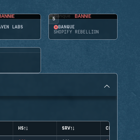
BANNIE
BANNIE
5
AVEN LABS
BANQUE
SHOPIFY REBELLION
HS
SRV
CLUTCHES