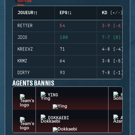
JOUEUR
EPS
KD (+/-)
RETTER
54
3-9 (-6)
JICO
100
7-7 (0)
KREEVZ
71
4-8 (-4)
KRMZ
64
3-8 (-5)
DIRTY
93
7-8 (-1)
AGENTS BANNIS
YING
SOLIS
DOKKAEBI
AZAMI