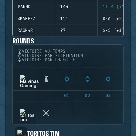
PANNO
144
11-4 (+7)
SKARPZZ
111
8-6 (+2)
RAGN4R
97
6-5 (+1)
ROUNDS
VICTOIRE AU TEMPS
VICTOIRE PAR ÉLIMINATION
VICTOIRE PAR OBJECTIF
01
02
03
04
TORITOS TIM