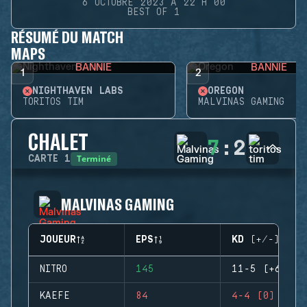
6 OCTOBRE 2023 À 22 H 00
BEST OF 1
RÉSUMÉ DU MATCH
MAPS
BANNIE
BANNIE
1
2
NIGHTHAVEN LABS
OREGON
TORITOS TIM
MALVINAS GAMING
CHALET
7
:
2
Terminé
CARTE
1
MALVINAS GAMING
JOUEUR
EPS
KD (+/-)
NITRO
145
11-5 (+6)
KAEFE
84
4-4 (0)