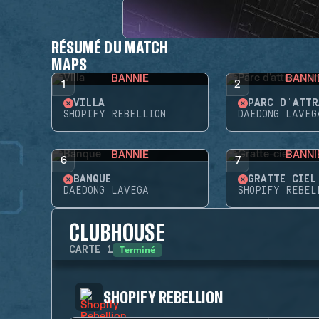
RÉSUMÉ DU MATCH
MAPS
BANNIE
BANNI
1
2
VILLA
PARC D'ATTR
SHOPIFY REBELLION
DAEDONG LAVEG
BANNIE
BANNI
6
7
BANQUE
GRATTE-CIEL
DAEDONG LAVEGA
SHOPIFY REBEL
CLUBHOUSE
Terminé
CARTE
1
SHOPIFY REBELLION