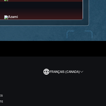
FRANÇAIS (CANADA)
ES
TE