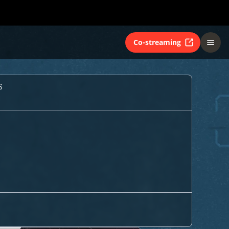
Co-streaming
S