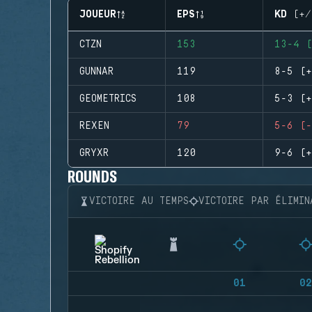
JOUEUR
EPS
KD (+/
CTZN
153
13-4 (
GUNNAR
119
8-5 (+
GEOMETRICS
108
5-3 (+
REXEN
79
5-6 (-
GRYXR
120
9-6 (+
ROUNDS
VICTOIRE AU TEMPS
VICTOIRE PAR ÉLIMIN
01
02