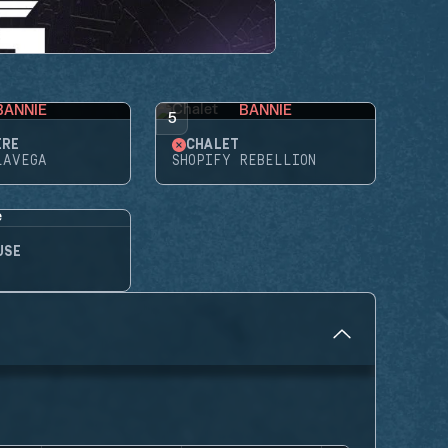
BANNIE
BANNIE
5
ÈRE
CHALET
LAVEGA
SHOPIFY REBELLION
USE