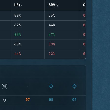
HS
SRV
CLUTCHES
50%
56%
0
62%
44%
0
80%
67%
0
60%
33%
0
44%
33%
0
07
08
09