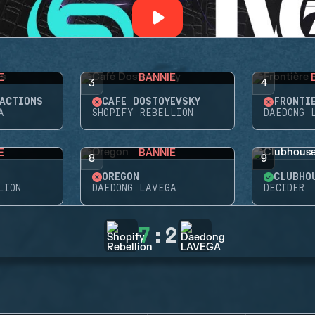
E
BANNIE
3
4
ACTIONS
CAFÉ DOSTOYEVSKY
FRONTI
A
SHOPIFY REBELLION
DAEDONG 
E
BANNIE
8
9
OREGON
CLUBHO
LION
DAEDONG LAVEGA
DECIDER
7
:
2