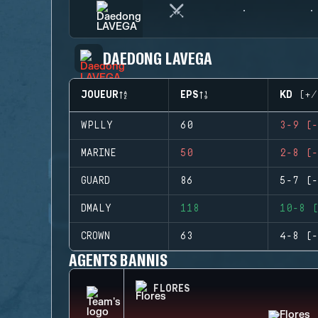
DAEDONG LAVEGA
JOUEUR
EPS
KD (+/
WPLLY
60
3-9 (-
MARINE
50
2-8 (-
GUARD
86
5-7 (-
DMALY
118
10-8 (
CROWN
63
4-8 (-
AGENTS BANNIS
FLORES