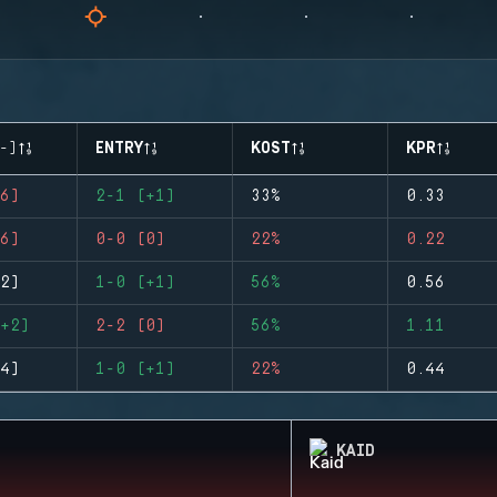
-)
ENTRY
KOST
KPR
6)
2-1 (+1)
33%
0.33
6)
0-0 (0)
22%
0.22
2)
1-0 (+1)
56%
0.56
+2)
2-2 (0)
56%
1.11
4)
1-0 (+1)
22%
0.44
KAID