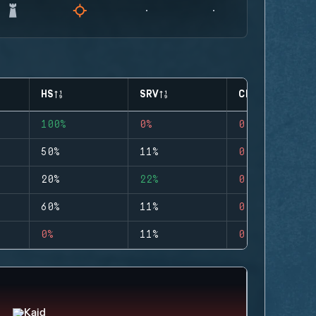
HS
SRV
CLUTCHES
100%
0%
0
50%
11%
0
20%
22%
0
60%
11%
0
0%
11%
0