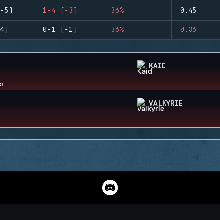
-5)
1-4 (-3)
36%
0.45
4)
0-1 (-1)
36%
0.36
KAID
VALKYRIE