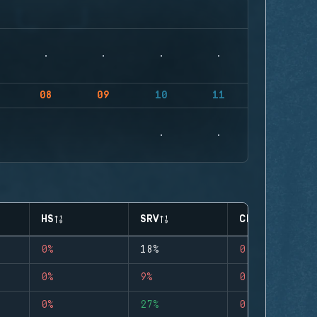
08
09
10
11
HS
SRV
CLUTCHES
0%
18%
0
0%
9%
0
0%
27%
0