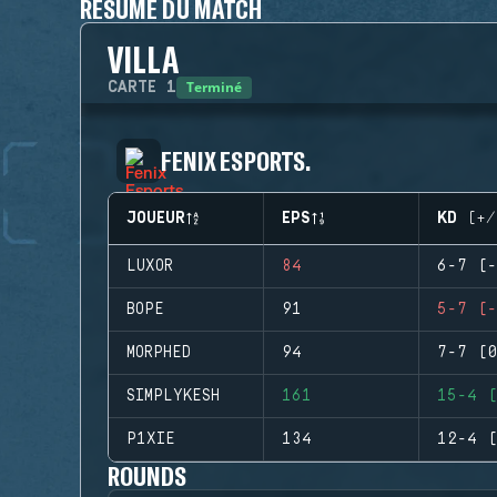
RÉSUMÉ DU MATCH
VILLA
Terminé
CARTE
1
FENIX ESPORTS.
JOUEUR
EPS
KD (+/
LUXOR
84
6-7 (-
BOPE
91
5-7 (-
MORPHED
94
7-7 (0
SIMPLYKESH
161
15-4 (
P1XIE
134
12-4 (
ROUNDS