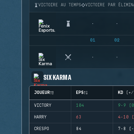
VICTOIRE AU TEMPS
VICTOIRE PAR ÉLIMIN
01
02
SIX KARMA
JOUEUR
EPS
KD (+/
VICTORY
104
9-9 (0
HARRY
63
4-10 (
CRESPO
84
7-8 (-