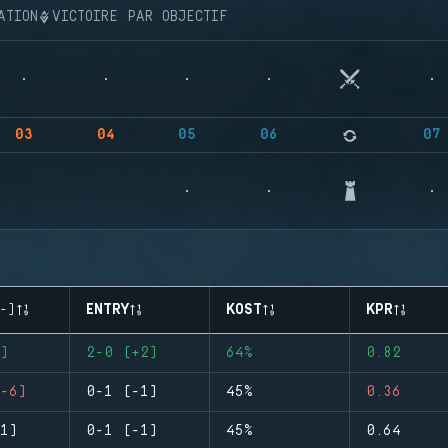
ATION
VICTOIRE PAR OBJECTIF
03
04
05
06
07
-)
ENTRY
KOST
KPR
)
2-0 (+2)
64%
0.82
-6)
0-1 (-1)
45%
0.36
1)
0-1 (-1)
45%
0.64