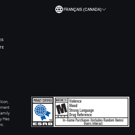
FRANÇAIS (CANADA)
ES
TE
Icon,
inment
Family
ay Has
nc.