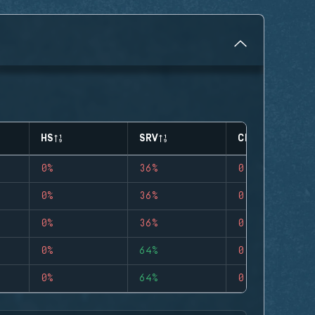
HS
SRV
CLUTCHES
0%
36%
0
0%
36%
0
0%
36%
0
0%
64%
0
0%
64%
0