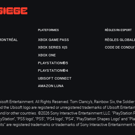
PLATEFORMES
RÈGLES R6 ESPORT
MONTRÉAL
XBOX GAME PASS
RÈGLES GLOBAL
XBOX SERIES X|S
CODE DE CONDUI
XBOX ONE
PLAYSTATION®5
PLAYSTATION®4
UBISOFT CONNECT
AMAZON LUNA
soft Entertainment. All Rights Reserved. Tom Clancy’s, Rainbow Six, the Soldier 
nd the Ubisoft logo are registered or unregistered trademarks of Ubisoft Enterta
and/or other countries. ©2026 Sony Interactive Entertainment LLC. "PlayStation 
ayStation", "PS5 logo", "PS5", "PS4 logo", "PS4", "PlayStation Shapes Logo" and "Pl
ts" are registered trademarks or trademarks of Sony Interactive Entertainment I