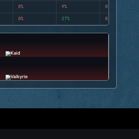
0%
9%
0
0%
27%
0