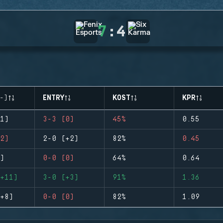
7
:
4
-)
ENTRY
KOST
KPR
1)
3-3 (0)
45%
0.55
2)
2-0 (+2)
82%
0.45
)
0-0 (0)
64%
0.64
+11)
3-0 (+3)
91%
1.36
+8)
0-0 (0)
82%
1.09