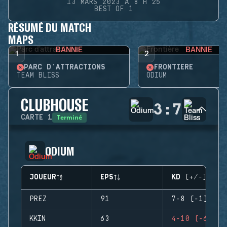
13 MARS 2023 À 8 H 25
BEST OF 1
RÉSUMÉ DU MATCH
MAPS
BANNIE
BANNIE
1
2
PARC D'ATTRACTIONS
FRONTIÈRE
TEAM BLISS
ODIUM
CLUBHOUSE
3
:
7
Terminé
CARTE
1
ODIUM
JOUEUR
EPS
KD (+/-)
PREZ
91
7-8 (-1)
KKIN
63
4-10 (-6)