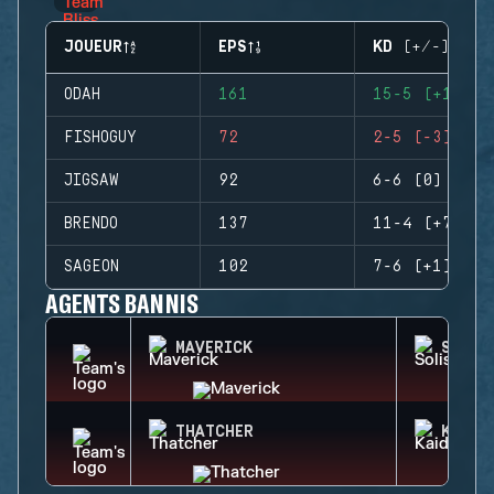
JOUEUR
EPS
KD (+/-)
ODAH
161
15-5 (+10)
FISHOGUY
72
2-5 (-3)
JIGSAW
92
6-6 (0)
BRENDO
137
11-4 (+7)
SAGEON
102
7-6 (+1)
AGENTS BANNIS
MAVERICK
SOLIS
THATCHER
KAID