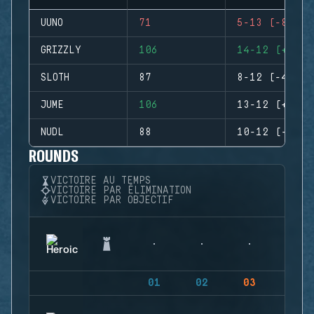
UUNO
71
5-13 (-8)
GRIZZLY
106
14-12 (+2)
SLOTH
87
8-12 (-4)
JUME
106
13-12 (+1)
NUDL
88
10-12 (-2)
ROUNDS
VICTOIRE AU TEMPS
VICTOIRE PAR ÉLIMINATION
VICTOIRE PAR OBJECTIF
01
02
03
04