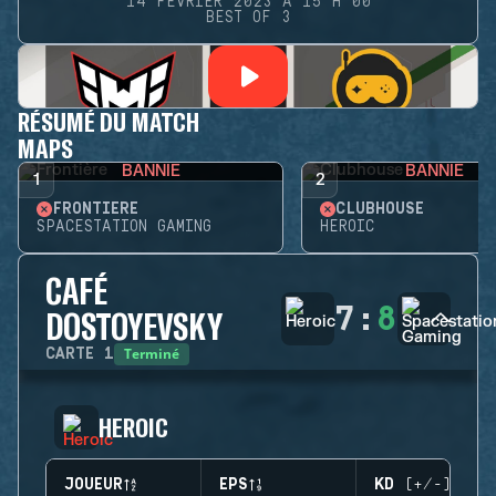
14 FÉVRIER 2023 À 15 H 00
BEST OF 3
RÉSUMÉ DU MATCH
MAPS
BANNIE
BANNIE
1
2
FRONTIÈRE
CLUBHOUSE
SPACESTATION GAMING
HEROIC
CAFÉ
7
:
8
DOSTOYEVSKY
Terminé
CARTE
1
HEROIC
JOUEUR
EPS
KD (+/-)