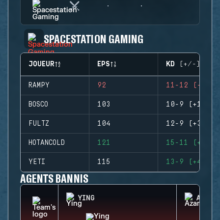
SPACESTATION GAMING
JOUEUR
EPS
KD (+/-)
RAMPY
92
11-12 (-1)
BOSCO
103
10-9 (+1)
FULTZ
104
12-9 (+3)
HOTANCOLD
121
15-11 (+4)
YETI
115
13-9 (+4)
AGENTS BANNIS
YING
AZAMI