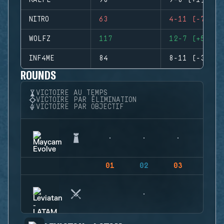
KAEFE
98
9-8 (+1)
NITRO
63
4-11 (-7)
WOLFZ
117
12-7 (+5)
INF4ME
84
8-11 (-3)
ROUNDS
VICTOIRE AU TEMPS
VICTOIRE PAR ÉLIMINATION
VICTOIRE PAR OBJECTIF
01
02
03
04