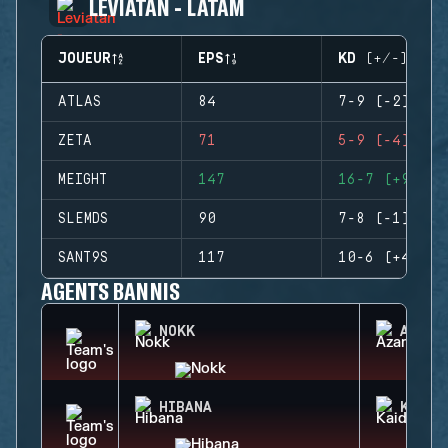
LEVIATAN - LATAM
JOUEUR
EPS
KD (+/-)
ATLAS
84
7-9 (-2)
ZETA
71
5-9 (-4)
MEIGHT
147
16-7 (+9)
SLEMDS
90
7-8 (-1)
SANT9S
117
10-6 (+4)
AGENTS BANNIS
NOKK
AZAMI
HIBANA
KAID