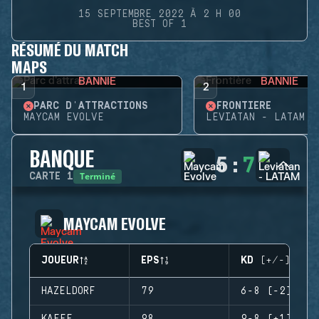
15 SEPTEMBRE 2022 À 2 H 00
BEST OF 1
RÉSUMÉ DU MATCH
MAPS
BANNIE
BANNIE
1
2
PARC D'ATTRACTIONS
FRONTIÈRE
MAYCAM EVOLVE
LEVIATAN - LATAM
BANQUE
5
:
7
Terminé
CARTE
1
MAYCAM EVOLVE
JOUEUR
EPS
KD (+/-)
HAZELDORF
79
6-8 (-2)