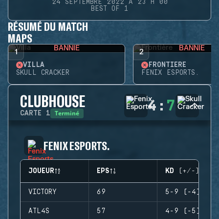
24 SEPTEMBRE 2022 À 23 H 00
BEST OF 1
RÉSUMÉ DU MATCH
MAPS
BANNIE
BANNIE
1
2
VILLA
FRONTIÈRE
SKULL CRACKER
FENIX ESPORTS.
CLUBHOUSE
4
:
7
Terminé
CARTE
1
FENIX ESPORTS.
JOUEUR
EPS
KD (+/-)
VICTORY
69
5-9 (-4)
ATL4S
57
4-9 (-5)