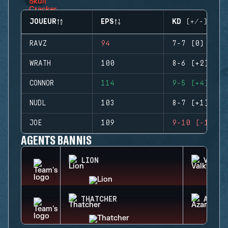
JOUEUR
EPS
KD (+/-)
RAVZ
94
7-7 (0)
WRATH
100
8-6 (+2)
CONNOR
114
9-5 (+4)
NUDL
103
8-7 (+1)
JOE
109
9-10 (-1)
AGENTS BANNIS
LION
VALKY
THATCHER
AZAMI