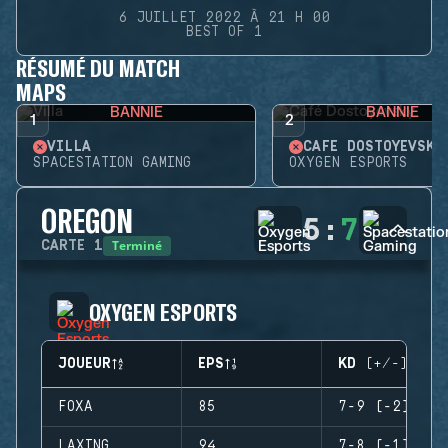
6 JUILLET 2022 À 21 H 00
BEST OF 1
RÉSUMÉ DU MATCH
MAPS
BANNIE
BANNIE
1
2
VILLA
CAFÉ DOSTOYEVSKY
SPACESTATION GAMING
OXYGEN ESPORTS
OREGON
5
:
7
Terminé
CARTE
1
OXYGEN ESPORTS
JOUEUR
EPS
KD (+/-)
FOXA
85
7-9 (-2)
LAXING
94
7-8 (-1)