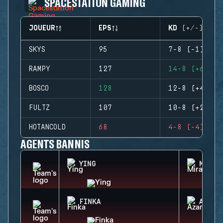
SPACESTATION GAMING
JOUEUR
EPS
KD (+/-)
SKYS
95
7-8 (-1)
RAMPY
127
14-8 (+6)
BOSCO
128
12-8 (+4)
FULTZ
107
10-8 (+2)
HOTANCOLD
68
4-8 (-4)
AGENTS BANNIS
YING
MIRA
FINKA
AZAMI