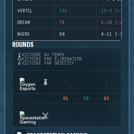
VERTCL
121
12-9 (+3)
DREAM
78
6-10 (-4)
NUERS
80
8-11 (-3)
ROUNDS
VICTOIRE AU TEMPS
VICTOIRE PAR ÉLIMINATION
VICTOIRE PAR OBJECTIF
01
02
03
04