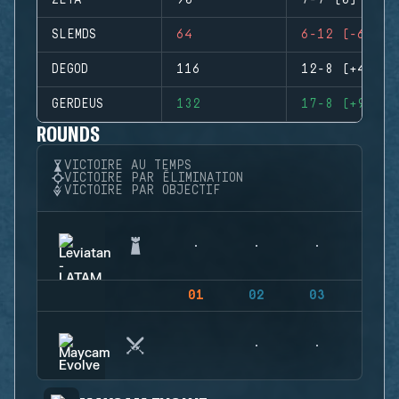
ZETA
90
7-7 (0)
SLEMDS
64
6-12 (-6)
DEGOD
116
12-8 (+4)
GERDEUS
132
17-8 (+9)
ROUNDS
VICTOIRE AU TEMPS
VICTOIRE PAR ÉLIMINATION
VICTOIRE PAR OBJECTIF
01
02
03
04