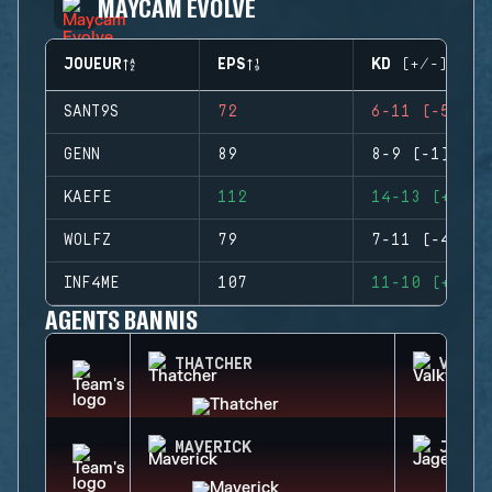
MAYCAM EVOLVE
JOUEUR
EPS
KD (+/-)
SANT9S
72
6-11 (-5)
GENN
89
8-9 (-1)
KAEFE
112
14-13 (+1)
WOLFZ
79
7-11 (-4)
INF4ME
107
11-10 (+1)
AGENTS BANNIS
THATCHER
VALKY
MAVERICK
JAGER