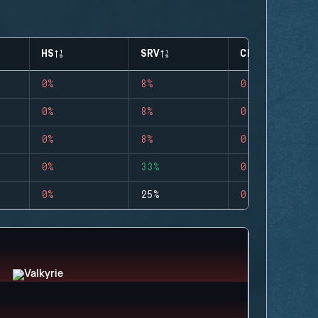
HS
SRV
CLUTCHES
0%
8%
0
0%
8%
0
0%
8%
0
0%
33%
0
0%
25%
0