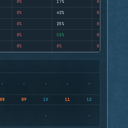
0%
17%
0
0%
42%
0
0%
25%
0
0%
58%
0
0%
8%
0
08
09
10
11
12