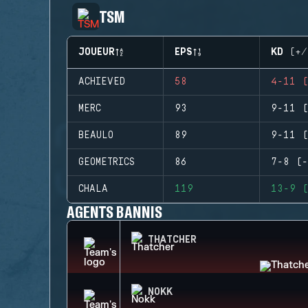
TSM
JOUEUR
EPS
KD (+/
ACHIEVED
58
4-11 (
MERC
93
9-11 (
BEAULO
89
9-11 (
GEOMETRICS
86
7-8 (-
CHALA
119
13-9 (
AGENTS BANNIS
THATCHER
NOKK