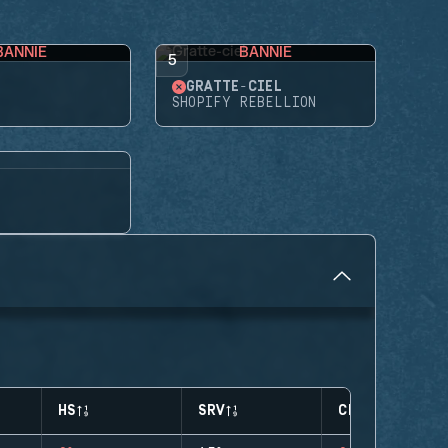
BANNIE
BANNIE
5
GRATTE-CIEL
SHOPIFY REBELLION
HS
SRV
CLUTCHES