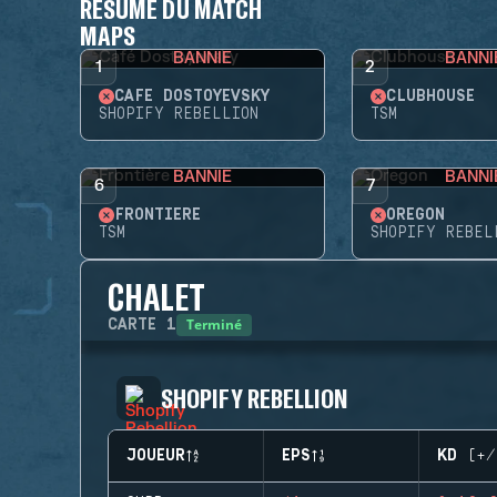
RÉSUMÉ DU MATCH
MAPS
BANNIE
BANNI
1
2
CAFÉ DOSTOYEVSKY
CLUBHOUSE
SHOPIFY REBELLION
TSM
BANNIE
BANNI
6
7
FRONTIÈRE
OREGON
TSM
SHOPIFY REBEL
CHALET
Terminé
CARTE
1
SHOPIFY REBELLION
JOUEUR
EPS
KD (+/