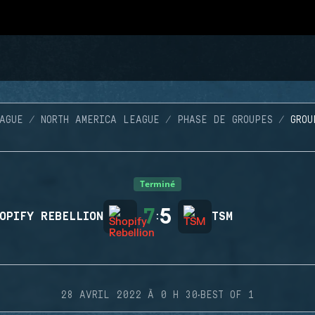
AGUE
NORTH AMERICA LEAGUE
PHASE DE GROUPES
GROU
Terminé
7
5
OPIFY REBELLION
:
TSM
·
28 AVRIL 2022 À 0 H 30
BEST OF 1