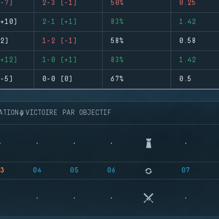
-7)
2-3 (-1)
50%
0.25
+10)
2-1 (+1)
83%
1.42
2)
1-2 (-1)
58%
0.58
+12)
1-0 (+1)
83%
1.42
-5)
0-0 (0)
67%
0.5
ATION
VICTOIRE PAR OBJECTIF
3
04
05
06
07