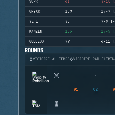
SUPR
61
3-10 (
GRYXR
153
17-7 (
YETI
85
7-9 (-
KANZEN
156
17-5 (
GODDESS
79
6-11 (
ROUNDS
VICTOIRE AU TEMPS
VICTOIRE PAR ÉLIMIN
01
02
0