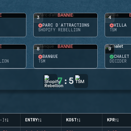
E
BANNIE
3
4
PARC D'ATTRACTIONS
VILLA
SHOPIFY REBELLION
TSM
E
BANNIE
8
9
BANQUE
CHALET
LION
TSM
DECIDER
7
:
5
-)
ENTRY
KOST
KPR