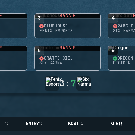
E
BANNIE
3
4
CLUBHOUSE
PARC D
FENIX ESPORTS.
SIX KARM
E
BANNIE
8
9
GRATTE-CIEL
OREGON
.
SIX KARMA
DECIDER
3
:
7
-)
ENTRY
KOST
KPR