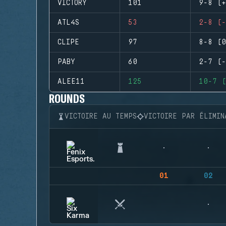
VICTORY
101
9-8 (+
ATL4S
53
2-8 (-
CLIPE
97
8-8 (0
PABY
60
2-7 (-
ALEE11
125
10-7 (
ROUNDS
VICTOIRE AU TEMPS
VICTOIRE PAR ÉLIMIN
01
02