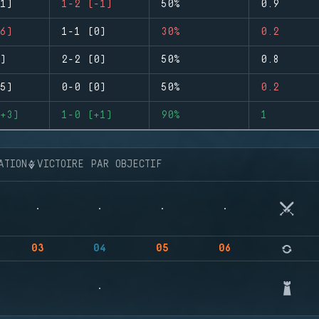
1)
1-2 (-1)
50%
0.9
6)
1-1 (0)
30%
0.2
)
2-2 (0)
50%
0.8
5)
0-0 (0)
50%
0.2
+3)
1-0 (+1)
90%
1
ATION
VICTOIRE PAR OBJECTIF
03
04
05
06