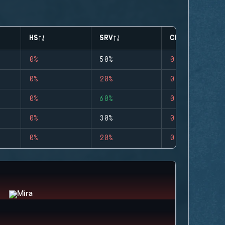
HS
SRV
CLUTCHES
0%
50%
0
0%
20%
0
0%
60%
0
0%
30%
0
0%
20%
0