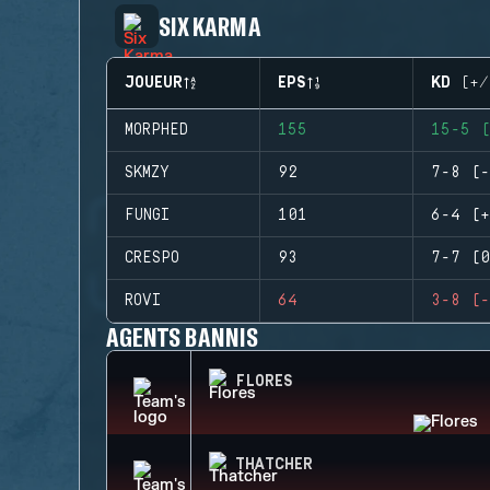
SIX KARMA
JOUEUR
EPS
KD (+/
MORPHED
155
15-5 (
SKMZY
92
7-8 (-
FUNGI
101
6-4 (+
CRESPO
93
7-7 (0
ROVI
64
3-8 (-
AGENTS BANNIS
FLORES
THATCHER