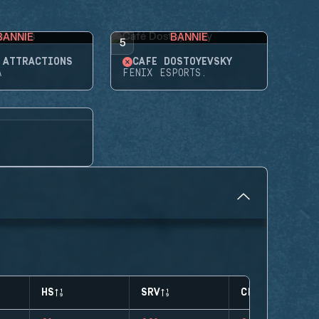
BANNIE
BANNIE
5
'ATTRACTIONS
CAFÉ DOSTOYEVSKY
A
FENIX ESPORTS.
HS
SRV
CLUTCHES