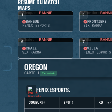
RÉSUMÉ DU MATCH
MAPS
BANNIE
BANNI
1
2
BANQUE
FRONTIÈRE
FENIX ESPORTS.
SIX KARMA
BANNIE
BANNI
6
7
CHALET
VILLA
SIX KARMA
FENIX ESPORTS
OREGON
Terminé
CARTE
1
FENIX ESPORTS.
JOUEUR
EPS
KD (+/