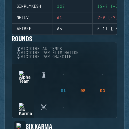
SIMPLYKESH
127
12-7 (+5)
NHILV
61
2-9 (-7)
AKIBEEL
66
5-11 (-6)
ROUNDS
VICTOIRE AU TEMPS
VICTOIRE PAR ÉLIMINATION
VICTOIRE PAR OBJECTIF
01
02
03
04
SIX KARMA