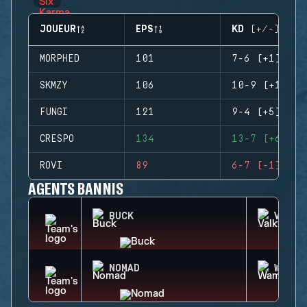
JOUEUR
EPS
KD (+/-)
MORPHED
101
7-6 (+1)
SKMZY
106
10-9 (+1)
FUNGI
121
9-4 (+5)
CRESPO
134
13-7 (+6)
ROVI
89
6-7 (-1)
AGENTS BANNIS
BUCK
VALKY
NOMAD
WAMAI