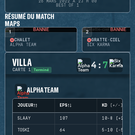
26 MARS 2022 À 23 H 00
BEST OF 1
RÉSUMÉ DU MATCH
MAPS
BANNIE
BANNIE
1
2
CHALET
GRATTE-CIEL
ALPHA TEAM
SIX KARMA
VILLA
4
:
7
Terminé
CARTE
1
ALPHA TEAM
JOUEUR
EPS
KD (+/-)
SLAAY
107
10-8 (+2)
TOSKI
64
5-10 (-5)