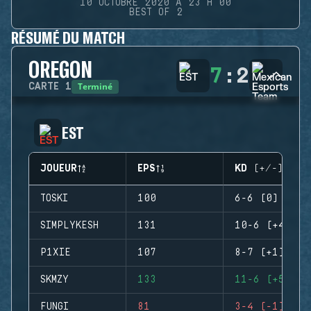
10 OCTOBRE 2020 À 23 H 00
BEST OF 2
RÉSUMÉ DU MATCH
OREGON
7
:
2
Terminé
CARTE
1
EST
JOUEUR
EPS
KD (+/-)
TOSKI
100
6-6 (0)
SIMPLYKESH
131
10-6 (+4)
P1XIE
107
8-7 (+1)
SKMZY
133
11-6 (+5)
FUNGI
81
3-4 (-1)