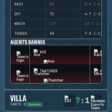
RAVZ
53
3-9 (-6)
DOT
75
4-7 (-3)
WRATH
127
10-7 (+3)
TENSEK
90
7-8 (-1)
AGENTS BANNIS
ACE
KAID
THATCHER
MIRA
VILLA
7
:
1
Terminé
CARTE
2