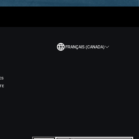
FRANÇAIS (CANADA)
ES
TE