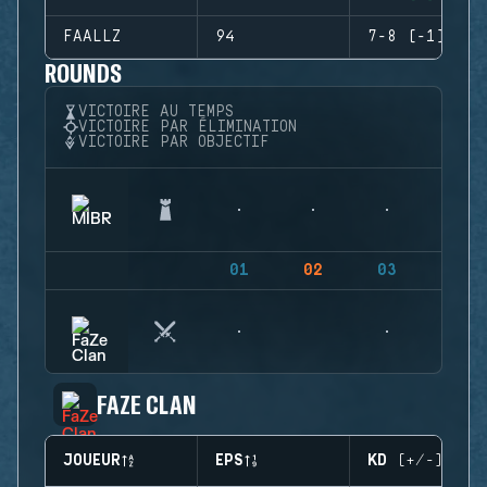
FAALLZ
94
7-8 (-1)
ROUNDS
VICTOIRE AU TEMPS
VICTOIRE PAR ÉLIMINATION
VICTOIRE PAR OBJECTIF
01
02
03
04
FAZE CLAN
JOUEUR
EPS
KD (+/-)