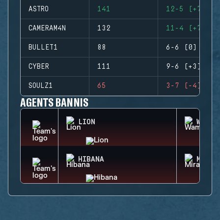
ASTRO
141
12-5 (+7)
CAMERAM4N
132
11-4 (+7)
BULLET1
88
6-6 (0)
CYBER
111
9-6 (+3)
SOULZ1
65
3-7 (-4)
AGENTS BANNIS
LION
WAMAI
HIBANA
MIRA