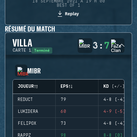
18 SEPTEMBRE 2021 À 19 H 00
BEST OF 1
Replay
RÉSUMÉ DU MATCH
VILLA
3
:
7
Terminé
CARTE
1
MIBR
JOUEUR
EPS
KD (+/-)
REDUCT
79
4-8 (-4)
LUKIDERA
60
4-9 (-5)
FELIPOX
73
4-8 (-4)
RAPPZ
98
8-8 (0)