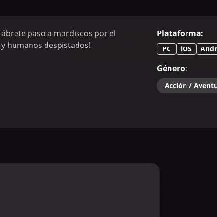
y ábrete paso a mordiscos por el
Plataforma
:
s y humanos despistados!
PC
iOS
Andr
Género
:
Acción / Avent