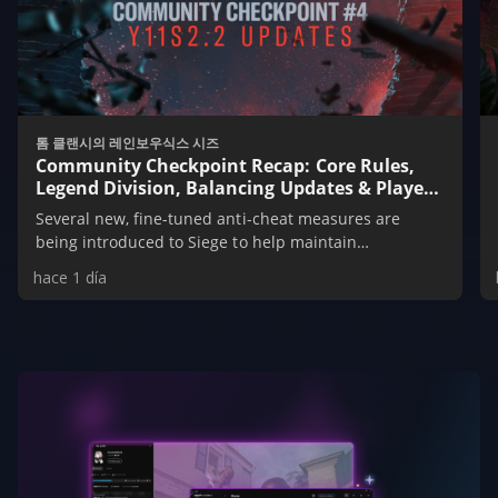
톰 클랜시의 레인보우식스 시즈
Community Checkpoint Recap: Core Rules,
Legend Division, Balancing Updates & Player
Protection
Several new, fine-tuned anti-cheat measures are
being introduced to Siege to help maintain
competitive integrity. Also get more insight into the
hace 1 día
devs’ approach to balancing, along with news on
weapon and operator balancing updates!