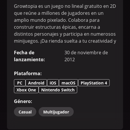
Growtopia es un juego no lineal gratuito en 2D
que reúne a millones de jugadores en un
amplio mundo pixelado. Colabora para
construir estructuras épicas, encarna a
distintos personajes y participa en numerosos
minijuegos. ¡Da rienda suelta a tu creatividad y
únete ya al enorme universo de Growtopia!
Fecha de
30 de noviembre de
lanzamiento
:
2012
Plataforma
:
PC
Android
iOS
macOS
PlayStation 4
Xbox One
Nintendo Switch
Género
:
Casual
Multijugador