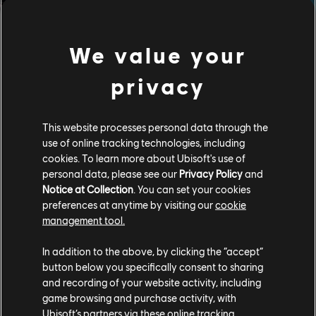
We value your
privacy
Multijugador
This website processes personal data through the
Experimenta la guerra sin cuartel de Kyrat en un modo
use of online tracking technologies, including
multijugador competitivo totalmente nuevo. Juega como
cookies. To learn more about Ubisoft's use of
un soldado rebelde fuertemente armado de la Senda
personal data, please see our
Privacy Policy
and
Dorada o como un miembro de la antigua tribu guerrera
de los Kalinag, equipado con el letal poder de la
Notice at Collection
. You can set your cookies
naturaleza.
preferences at anytime by visiting our
cookie
management tool.
In addition to the above, by clicking the “accept”
button below you specifically consent to sharing
and recording of your website activity, including
game browsing and purchase activity, with
Ubisoft’s partners via these online tracking