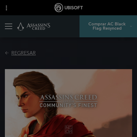
Comprar AC Black
Flag Resynced
REGRESAR