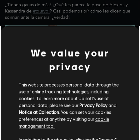
¿Tienen ganas de más? ¿Qué les parece la pose de Alexios y
Kassandra de
etourvol
? Casi podemos oír cómo les dicen que
sonrían ante la cámara, ¿verdad?
We value your
privacy
This website processes personal data through the
use of online tracking technologies, including
cookies. To learn more about Ubisoft's use of
personal data, please see our
Privacy Policy
and
Notice at Collection
. You can set your cookies
Ya que hemos empezado con las fotos de grupo, aquí tienen
preferences at anytime by visiting our
cookie
una versión de Elise y Arno de Assassin's Creed® Unity que
management tool.
dibujó
bbsketches
. ¿No les parece que salen adorables en la
siguiente ilustración?
In addition to the above, by clicking the “accept”