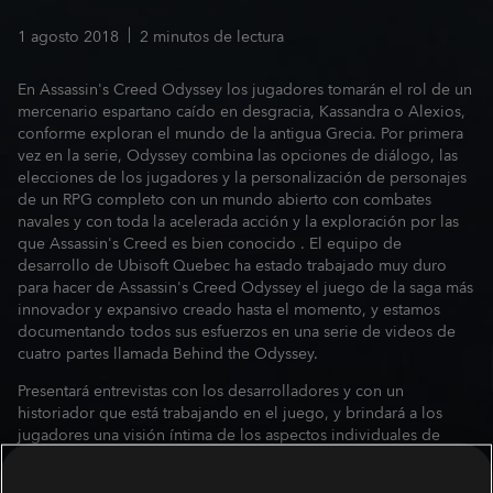
1
agosto
2018
2
minutos de lectura
En Assassin's Creed Odyssey los jugadores tomarán el rol de un
mercenario espartano caído en desgracia, Kassandra o Alexios,
conforme exploran el mundo de la antigua Grecia. Por primera
vez en la serie, Odyssey combina las opciones de diálogo, las
elecciones de los jugadores y la personalización de personajes
de un RPG completo con un mundo abierto con combates
navales y con toda la acelerada acción y la exploración por las
que Assassin's Creed es bien conocido . El equipo de
desarrollo de Ubisoft Quebec ha estado trabajado muy duro
para hacer de Assassin's Creed Odyssey el juego de la saga más
innovador y expansivo creado hasta el momento, y estamos
documentando todos sus esfuerzos en una serie de videos de
cuatro partes llamada Behind the Odyssey.
Presentará entrevistas con los desarrolladores y con un
historiador que está trabajando en el juego, y brindará a los
jugadores una visión íntima de los aspectos individuales de
Assassin's Creed Odyssey. A lo largo de las próximas cuatro
semanas, Behind the Odyssey examinará las elecciones de los