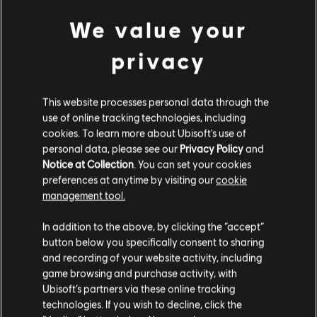
jugadores, las características e innovaciones de combate, el
combate y la exploración naval en el mundo abierto del juego y
We value your
la recreación de la antigua Grecia.
privacy
El primer episodio de Behind the Odyssey, las mecánicas RPG,
se enfocará en cómo los jugadores pueden moldear su
aventura. Entérate de como las elecciones de los jugadores y
sus consecuencias forman parte de cada aspecto del juego,
This website processes personal data through the
desde los diálogos con el jugador hasta los combates y el
use of online tracking technologies, including
modo de juego naval ¿Jugarás como Alexios o como
cookies. To learn more about Ubisoft's use of
Kassandra? ¿Por quién lucharás? ¿A quién amarás? En Assassin's
personal data, please see our
Privacy Policy
and
Creed Odyssey decidirás cómo se desarrollará tu historia. No te
Notice at Collection
. You can set your cookies
pierdas ni este y ni todos los demás episodios de Behind the
preferences at anytime by visiting our
cookie
Odyssey,
todos los jueves a las 2:00 p. m. PT en el canal de
management tool.
Facebook de Assassin's Creed
o
los viernes a las 2:00 p. m. PT
en el canal de YouTube de Ubisoft
.
In addition to the above, by clicking the “accept”
Assassin's Creed Odyssey será lanzado para PS4, Xbox One y
button below you specifically consent to sharing
PC el 5 de octubre.
and recording of your website activity, including
game browsing and purchase activity, with
Compartir:
Ubisoft’s partners via these online tracking
technologies. If you wish to decline, click the