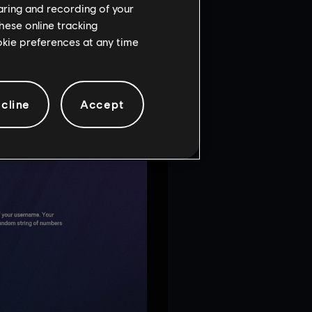
haring and recording of your
hese online tracking
ookie preferences at any time
streamers de manera tóxica,
incrementar su privacidad
ltiples cuentas o cambiar el
cline
Accept