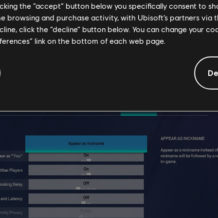
licking the “accept” button below you specifically consent to s
lanzamiento de Y6S4.
me browsing and purchase activity, with Ubisoft’s partners via t
ecline, click the “decline” button below. You can change your c
es problemáticos usen la información pública de nuestros 
a nueva serie de opciones que permitirán a los jugadores 
eferences” link on the bottom of each web page.
drán que abandonar su nombre habitual, ni tampoco crear mú
itar a los stream snipers.
De