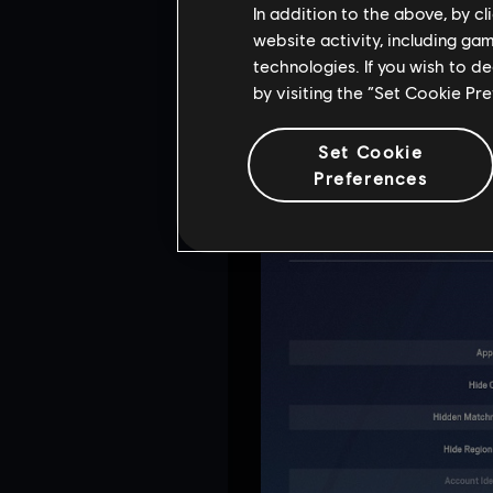
In addition to the above, by c
Estado: disponible con el 
website activity, including ga
technologies. If you wish to d
Para evitar que los jugador
hemos creado y mejorado un
by visiting the “Set Cookie Pr
al jugar. Con ellas, no ten
nombre de su cuenta para ev
Set Cookie
Preferences