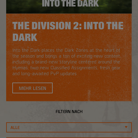
THE DIVISION 2: INTO THE
DARK
Into the Dark places the Dark Zones at the heart of
the season and brings a ton of exciting new content,
including a brand-new storyline centered around the
Hyenas, two new Classified Assignments, fresh gear
and long-awaited PvP updates.
MEHR LESEN
FILTERN NACH