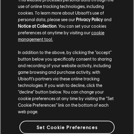
use of online tracking technologies, including
cookies. To learn more about Ubisoft's use of
personal data, please see our
Privacy Policy
and
Notice at Collection
. You can set your cookies
preferences at anytime by visiting our
cookie
management tool.
In addition to the above, by clicking the “accept”
button below you specifically consent to sharing
and recording of your website activity, including
game browsing and purchase activity, with
Ubisoft’s partners via these online tracking
16
Juni
2026
technologies. If you wish to decline, click the
THE DIVISION 2: IN DIE
“decline” button below. You can change your
cookie preferences at any time by visiting the “Set
DUNKELHEIT SEASON-LAUNCH
Cookie Preferences” link on the bottom of each
TWITCH DROPS
web page.
Schalte zwischen dem 16. und 23. Juni ein, um exklusive
Set Cookie Preferences
Belohnungen zu erhalten, während du deinen Lieblings-
Streamern auf Twitch bei The Division 2 zuschaust.