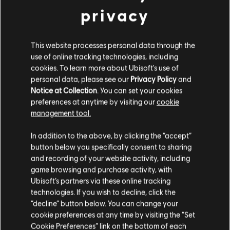
privacy
This website processes personal data through the
use of online tracking technologies, including
cookies. To learn more about Ubisoft's use of
personal data, please see our
Privacy Policy
and
Notice at Collection
. You can set your cookies
preferences at anytime by visiting our
cookie
management tool.
In addition to the above, by clicking the “accept”
button below you specifically consent to sharing
ENDSPIEL
and recording of your website activity, including
Die Rettung von D.C. ist erst der Anfang. Neue
game browsing and purchase activity, with
Spezialisierungen, Spielmodi und vieles mehr halten Division-
Ubisoft’s partners via these online tracking
Agents auch über Stufe 30 hinaus in Atem.
technologies. If you wish to decline, click the
“decline” button below. You can change your
MEHR
cookie preferences at any time by visiting the “Set
Cookie Preferences” link on the bottom of each